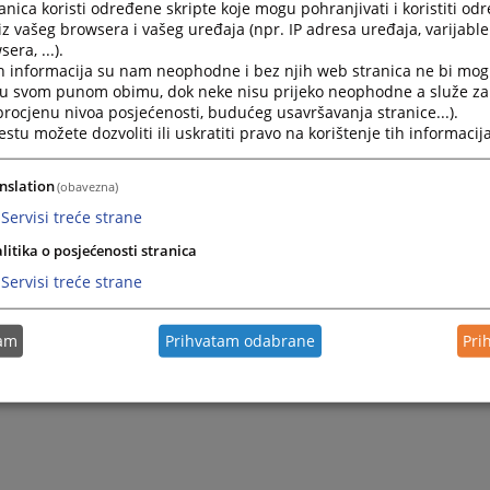
nica koristi određene skripte koje mogu pohranjivati i koristiti od
iz vašeg browsera i vašeg uređaja (npr. IP adresa uređaja, varijable 
era, ...).
h informacija su nam neophodne i bez njih web stranica ne bi mog
i u svom punom obimu, dok neke nisu prijeko neophodne a služe z
 procjenu nivoa posjećenosti, budućeg usavršavanja stranice...).
tu možete dozvoliti ili uskratiti pravo na korištenje tih informacija
nslation
(obavezna)
Servisi treće strane
litika o posjećenosti stranica
Servisi treće strane
tam
Prihvatam odabrane
Pri