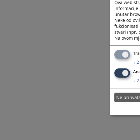
Ova web stra
informacije 
unutar brows
Neke od ovi
fukcionisat
stvari (npr.
Na ovom mjes
Tra
↓
2
Ana
↓
2
Ne prihva