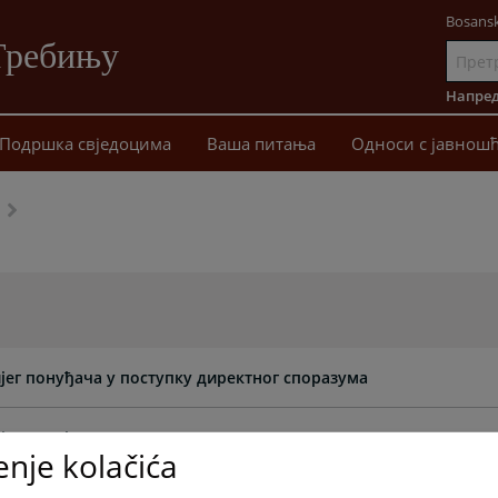
Bosansk
Требињу
Иди
на
Напред
садржај
Подршка свједоцима
Ваша питања
Односи с јавнош
јег понуђача у поступку директног споразума
јег понуђача
enje kolačića