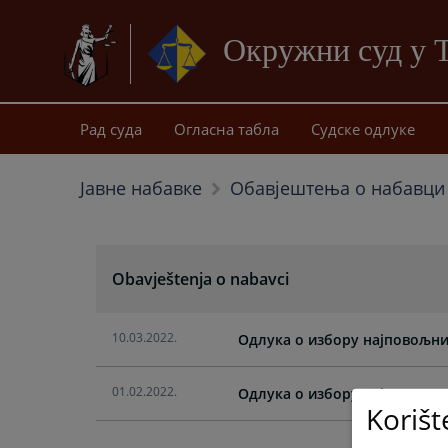
Окружни суд у 
Рад суда
Огласна табла
Судске одлуке
Јавне набавке
Обавјештења о набавци
Obavještenja o nabavci
10.03.2022.
Одлука о избору најповољни
01.02.2022.
Одлука о избору најповољни
Korišt