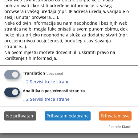
pohranjivati i koristiti određene informacije iz vašeg
calendar
calendar
browsera i vašeg uređaja (npr. IP adresa uređaja, varijable o
and
and
sesiji unutar browsera, ...).
select
select
Neke od ovih informacija su nam neophodne i bez njih web
a
a
stranica ne bi mogla fukcionisati u svom punom obimu, dok
date.
date.
neke nisu prijeko neophodne a služe za dodatne stvari (npr.
Press
Press
procjenu nivoa posjećenosti, budućeg usavršavanja
the
the
stranice...).
Na ovom mjestu možete dozvoliti ili uskratiti pravo na
question
question
korištenje tih informacija.
mark
mark
key
key
to
to
Translation
(obavezna)
get
get
↓
2
Servisi treće strane
the
the
Analitika o posjećenosti stranica
keyboard
keyboard
↓
2
Servisi treće strane
shortcuts
shortcuts
for
for
changing
changing
Ne prihvatam
Prihvatam odabrane
Prihvatam sve
dates.
dates.
Pokreće Klaro!