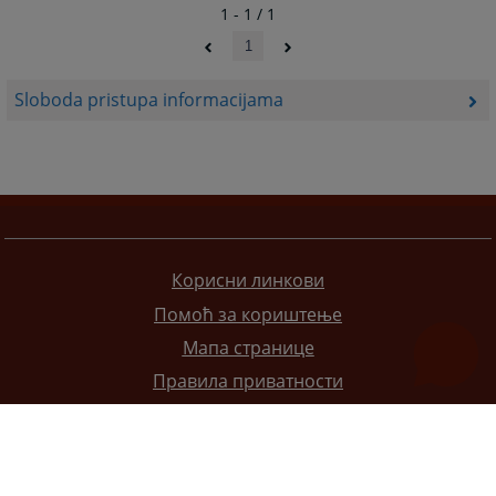
1 - 1 / 1
1
Sloboda pristupa informacijama
Корисни линкови
Помоћ за кориштење
Мапа странице
Правила приватности