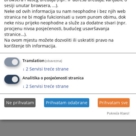
Правилник о начину и кориштењу службених возила
sesiji unutar browsera, ...).
Neke od ovih informacija su nam neophodne i bez njih web
stranica ne bi mogla fukcionisati u svom punom obimu, dok
neke nisu prijeko neophodne a služe za dodatne stvari (npr.
91
ПРЕГЛЕДА
procjenu nivoa posjećenosti, budućeg usavršavanja
stranice...).
Na ovom mjestu možete dozvoliti ili uskratiti pravo na
korištenje tih informacija.
Translation
(obavezna)
↓
2
Servisi treće strane
Analitika o posjećenosti stranica
↓
2
Servisi treće strane
Ne prihvatam
Prihvatam odabrane
Prihvatam sve
Pokreće Klaro!