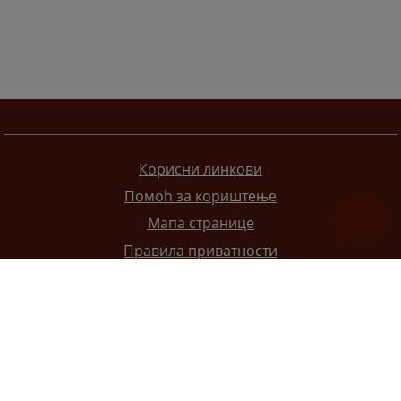
Корисни линкови
Помоћ за кориштење
Мапа странице
Правила приватности
Редизајн веб странице финансирала је Европска унија. Искључиво је одговоран за његов садржај
Високи судски и тужилачки савијет БиХ такођер не одражава нужно ставове Европске уније.