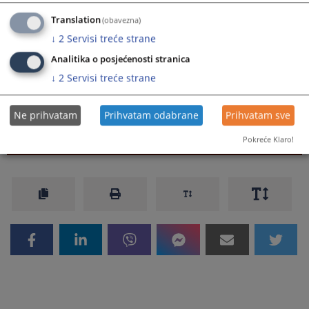
podnositelja zahtjeva.
Translation
(obavezna)
Prikazana vijest je na
:
Hrvatski jezik
↓
2
Servisi treće strane
Analitika o posjećenosti stranica
Prateći dokumenti
↓
2
Servisi treće strane
Obrazac zahtjeva za pristup informacijama
Ne prihvatam
Prihvatam odabrane
Prihvatam sve
Pokreće Klaro!
2558
PREGLEDA