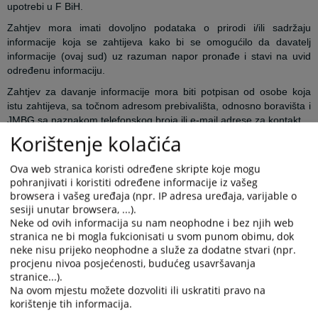
upotrebi u F BiH.
Zahtjev mora imati dovoljno podataka o prirodi i/ili sadržaju
informacije koja se zahtijeva kako bi se omogućilo da davatelj
informacije (ovaj sud) uz razuman napor pronađe i stavi na uvid
određenu informaciju.
Zahtjev za davanje informacije mora biti potpisan od osobe koja
istu zahtijeva, sa točnom adresom prebivališta, odnosno boravišta i
JMBG sa naznakom telefonskog broja ili e-mail adrese za kontakt.
Korištenje kolačića
Zahtjev se predaje u prijemnu kancelariju suda, putem pošte na
adresu suda ili putem web portala.
Ova web stranica koristi određene skripte koje mogu
Zahtjev koji se odnosi na osobnu informaciju, pored prethodno
pohranjivati i koristiti određene informacije iz vašeg
navedenih podataka i uvjeta, može podnijeti samo fizička osoba na
browsera i vašeg uređaja (npr. IP adresa uređaja, varijable o
koju se zahtjev odnosi, odnosno njen zakonski zastupnik ili osoba
sesiji unutar browsera, ...).
koju je podnositelj zahtjeva pismeno ovlastio za pristup informaciji.
Neke od ovih informacija su nam neophodne i bez njih web
stranica ne bi mogla fukcionisati u svom punom obimu, dok
Ako zahtjev podnese fizička osoba na koju se zahtjev odnosi, ta
neke nisu prijeko neophodne a služe za dodatne stvari (npr.
osoba je dužna potpisati zahtjev i pokazati propisani osobni
procjenu nivoa posjećenosti, budućeg usavršavanja
dokument sa fotografijom. Ako zahtjev podnese zakonski zastupnik
stranice...).
ili osoba koju je podnositelj zahtjeva pismeno ovlastio za pristup
Na ovom mjestu možete dozvoliti ili uskratiti pravo na
informaciji, ta osoba je dužna podnijeti dokaz o zakonskom
korištenje tih informacija.
zastupanju, odnosno punomoć, kao i kopiju osobne isprave