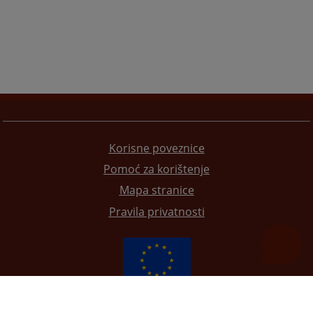
Korisne poveznice
Pomoć za korištenje
Mapa stranice
Pravila privatnosti
Redizajn web stranice je finansirala Evropska unija. Za njen sadržaj isključivo je odgovorno
Visoko sudsko i tužilačko vijeće BiH i ona ne odražava nužno stavove Evropske unije.