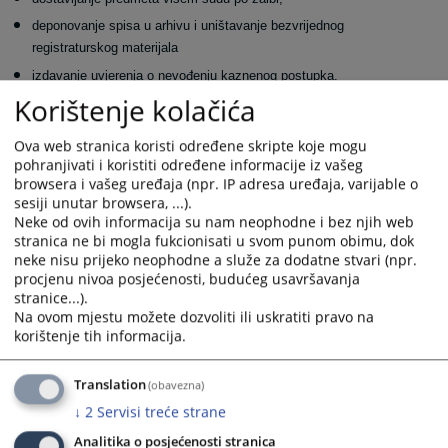
deponovanje spisa u arhivu i uništavanje bezvrijednog
registraturskog materijala
izdavanje uvjerenja o nevođenju kaznenog postupka.
Korištenje kolačića
Ove poslove obavljaju zaposleni na radnim mjestima Referenta za unos
dokumenata i Referenta za upravljanje predmetima.
Ova web stranica koristi određene skripte koje mogu
Sudska pisarnica smještena je na drugom katu zgrade
pohranjivati i koristiti određene informacije iz vašeg
suda u uredu broj 21.
browsera i vašeg uređaja (npr. IP adresa uređaja, varijable o
sesiji unutar browsera, ...).
Neke od ovih informacija su nam neophodne i bez njih web
1525
PREGLEDA
stranica ne bi mogla fukcionisati u svom punom obimu, dok
neke nisu prijeko neophodne a služe za dodatne stvari (npr.
procjenu nivoa posjećenosti, budućeg usavršavanja
stranice...).
Na ovom mjestu možete dozvoliti ili uskratiti pravo na
korištenje tih informacija.
Translation
(obavezna)
↓
2
Servisi treće strane
Analitika o posjećenosti stranica