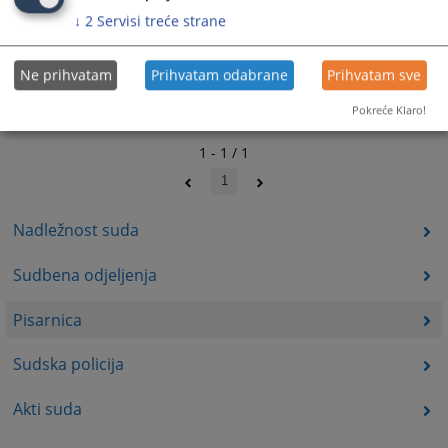
↓
2
Servisi treće strane
Ne prihvatam
Prihvatam odabrane
Prihvatam sve
Pokreće Klaro!
1 - 1 / 1
1
Nadležnost suda
Sudbena odjeljenja
Pisarnica
Sudska policija
Akti suda