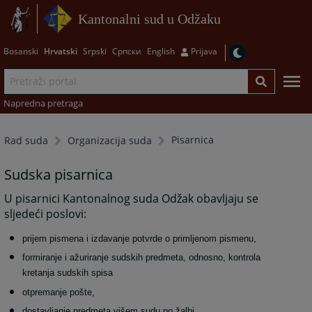
Kantonalni sud u Odžaku
Bosanski
Hrvatski
Srpski
Српски
English
Prijava
Napredna pretraga
Pisarnica
Rad suda
Organizacija suda
Sudska pisarnica
U pisarnici Kantonalnog suda Odžak obavljaju se
sljedeći poslovi:
prijem pismena i izdavanje potvrde o primljenom pismenu,
formiranje i ažuriranje sudskih predmeta, odnosno, kontrola
kretanja sudskih spisa
otpremanje pošte,
dostavljanje predmeta višem sudu po žalbi,