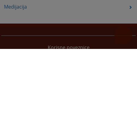
Medijacija
Korisne poveznice
Pomoć za korištenje
Mapa stranice
Pravila privatnosti
Redizajn web stranice je finansirala Evropska unija. Za njen sadržaj isključivo je odgovorno
Visoko sudsko i tužilačko vijeće BiH i ona ne odražava nužno stavove Evropske unije.