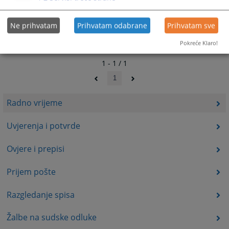
Ne prihvatam
Prihvatam odabrane
Prihvatam sve
Pokreće Klaro!
1 - 1 / 1
1
Radno vrijeme
Uvjerenja i potvrde
Ovjere i prepisi
Prijem pošte
Razgledanje spisa
Žalbe na sudske odluke