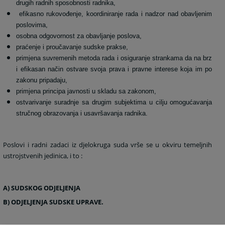
drugih radnih sposobnosti radnika,
efikasno rukovođenje, koordiniranje rada i nadzor nad obavljenim
poslovima,
osobna odgovornost za obavljanje poslova,
praćenje i proučavanje sudske prakse,
primjena suvremenih metoda rada i osiguranje strankama da na brz
i efikasan način ostvare svoja prava i pravne interese koja im po
zakonu pripadaju,
primjena principa javnosti u skladu sa zakonom,
ostvarivanje suradnje sa drugim subjektima u cilju omogućavanja
stručnog obrazovanja i usavršavanja radnika.
Poslovi i radni zadaci iz djelokruga suda vrše se u okviru temeljnih
ustrojstvenih jedinica, i to :
A) SUDSKOG ODJELJENJA
B) ODJELJENJA SUDSKE UPRAVE.