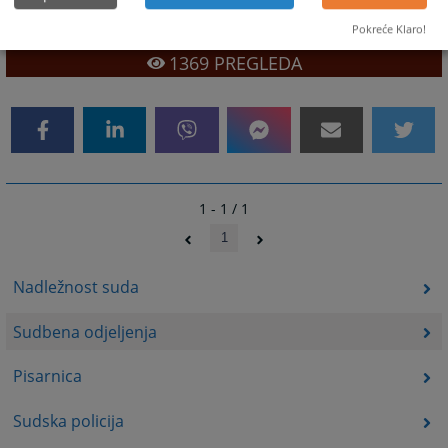
nalazi u „Akti suda“.
Pokreće Klaro!
1369
PREGLEDA
1 - 1 / 1
1
Nadležnost suda
Sudbena odjeljenja
Pisarnica
Sudska policija