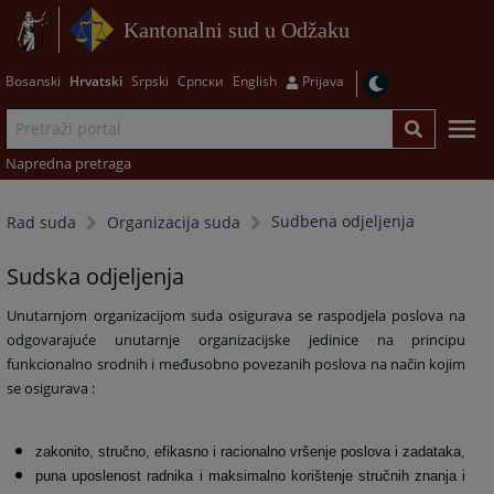
Kantonalni sud u Odžaku
Bosanski
Hrvatski
Srpski
Српски
English
Prijava
Napredna pretraga
Sudbena odjeljenja
Rad suda
Organizacija suda
Sudska odjeljenja
Unutarnjom organizacijom suda osigurava se raspodjela poslova na
odgovarajuće unutarnje organizacijske jedinice na principu
funkcionalno srodnih i međusobno povezanih poslova na način kojim
se osigurava :
zakonito, stručno, efikasno i racionalno vršenje poslova i zadataka,
puna uposlenost radnika i maksimalno korištenje stručnih znanja i