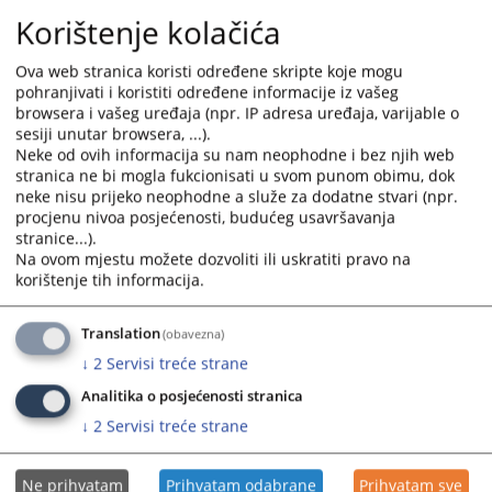
Sudsko odjeljenje čine :
Korištenje kolačića
Ova web stranica koristi određene skripte koje mogu
Kazneni odsjek
pohranjivati i koristiti određene informacije iz vašeg
Građanski odsjek
browsera i vašeg uređaja (npr. IP adresa uređaja, varijable o
sesiji unutar browsera, ...).
Neke od ovih informacija su nam neophodne i bez njih web
Odjeljenje sudskee uprave čine :
stranica ne bi mogla fukcionisati u svom punom obimu, dok
neke nisu prijeko neophodne a služe za dodatne stvari (npr.
procjenu nivoa posjećenosti, budućeg usavršavanja
Odsjek sudske pisarne,
stranice...).
Odsjek za opće i računovodstveno-materijalne poslove.
Na ovom mjestu možete dozvoliti ili uskratiti pravo na
korištenje tih informacija.
Svaka temeljna ustrojstvena jedinica, kao i unutarnje ustrojstvene
Translation
(obavezna)
jedinice vrše poslove i radne zadatke iz oblasti za koju su
↓
2
Servisi treće strane
uspostavljene.
Analitika o posjećenosti stranica
↓
2
Servisi treće strane
Više informacija možete naći u Pravilniku o unutarnjem ustrojstvu i
Ne prihvatam
Prihvatam odabrane
Prihvatam sve
sistematizaciji radnih mjesta Kantonalnog suda u Odžaku, koji se