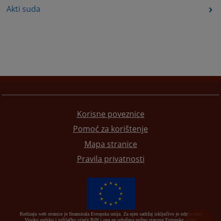
Akti suda
Korisne poveznice
Pomoć za korištenje
Mapa stranice
Pravila privatnosti
Redizajn web stranice je finansirala Evropska unija. Za njen sadržaj isključivo je odgovorno
Visoko sudsko i tužilačko vijeće BiH i ona ne odražava nužno stavove Evropske unije.