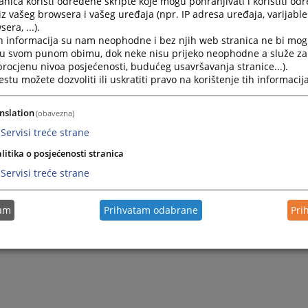
nica koristi određene skripte koje mogu pohranjivati i koristiti od
iz vašeg browsera i vašeg uređaja (npr. IP adresa uređaja, varijable 
era, ...).
h informacija su nam neophodne i bez njih web stranica ne bi mog
i u svom punom obimu, dok neke nisu prijeko neophodne a služe z
 procjenu nivoa posjećenosti, budućeg usavršavanja stranice...).
tu možete dozvoliti ili uskratiti pravo na korištenje tih informacija
nslation
(obavezna)
Servisi treće strane
litika o posjećenosti stranica
Servisi treće strane
tam
Prihvatam odabrane
Pri