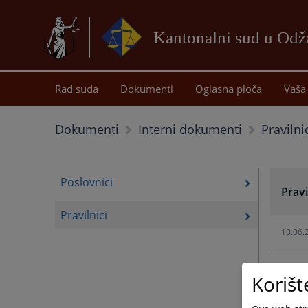
Kantonalni sud u Od
Rad suda
Dokumenti
Oglasna ploča
Vaša 
Pravilni
Dokumenti
Interni dokumenti
Poslovnici
Pravi
Pravilnici
10.06.
Korišt