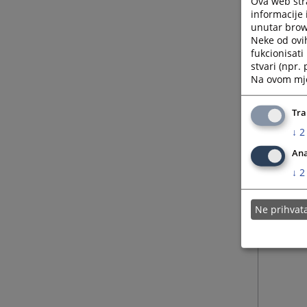
Ova web stra
informacije 
unutar brows
Neke od ovi
fukcionisat
stvari (npr.
Na ovom mjes
Tra
↓
2
Ana
↓
2
Ne prihva