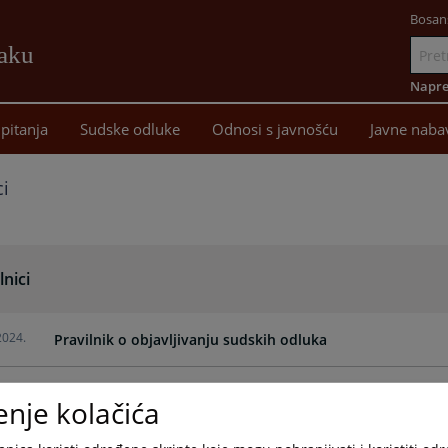
Bosan
žaku
Idi
na
Napre
sadržaj
pitanja
Sudske odluke
Odnosi s javnošću
Javne naba
ci
lnici
2024.
Pravilnik o objavljivanju sudskih odluka
enje kolačića