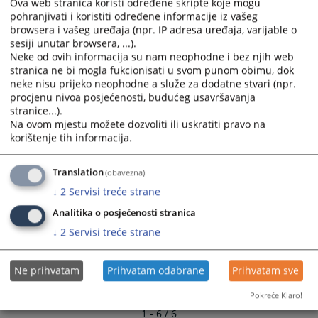
Ova web stranica koristi određene skripte koje mogu
Plan nabavki za 2025. godinu
and
and
pohranjivati i koristiti određene informacije iz vašeg
03.02.2025.
select
select
browsera i vašeg uređaja (npr. IP adresa uređaja, varijable o
a
a
sesiji unutar browsera, ...).
Plan nabavki za 2022. godinu
Neke od ovih informacija su nam neophodne i bez njih web
date.
date.
stranica ne bi mogla fukcionisati u svom punom obimu, dok
05.05.2022.
Press
Press
neke nisu prijeko neophodne a služe za dodatne stvari (npr.
the
the
procjenu nivoa posjećenosti, budućeg usavršavanja
Plan nabavki za 2018.god
question
question
stranice...).
16.04.2019.
mark
mark
Na ovom mjestu možete dozvoliti ili uskratiti pravo na
key
key
korištenje tih informacija.
Plan nabavki za 2019.god
to
to
16.04.2019.
get
get
Translation
(obavezna)
the
the
↓
2
Servisi treće strane
keyboard
keyboard
Analitika o posjećenosti stranica
shortcuts
shortcuts
for
for
↓
2
Servisi treće strane
changing
changing
dates.
dates.
Ne prihvatam
Prihvatam odabrane
Prihvatam sve
Pokreće Klaro!
1 - 6 / 6