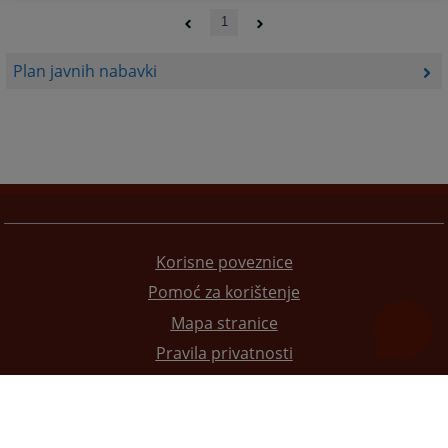
1
Plan javnih nabavki
Korisne poveznice
Pomoć za korištenje
Mapa stranice
Pravila privatnosti