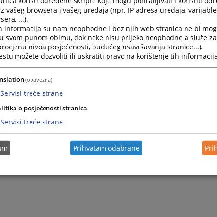
nica koristi određene skripte koje mogu pohranjivati i koristiti od
iz vašeg browsera i vašeg uređaja (npr. IP adresa uređaja, varijable 
era, ...).
h informacija su nam neophodne i bez njih web stranica ne bi mog
i u svom punom obimu, dok neke nisu prijeko neophodne a služe z
 procjenu nivoa posjećenosti, budućeg usavršavanja stranice...).
tu možete dozvoliti ili uskratiti pravo na korištenje tih informacija
nslation
(obavezna)
Servisi treće strane
litika o posjećenosti stranica
Trenutno nema vijesti
Servisi treće strane
tam
Prihvatam odabrane
Pri