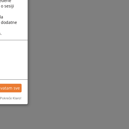
ređene
o sesiji
la
a dodatne
.
hvatam sve
Pokreće Klaro!