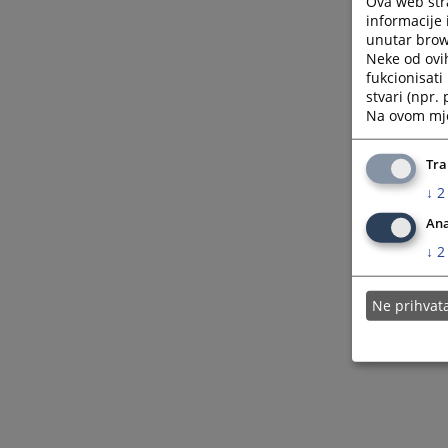
Ova web stra
informacije 
unutar brows
Neke od ovi
fukcionisat
stvari (npr.
Na ovom mjes
Tra
↓
2
Ana
↓
2
Ne prihva