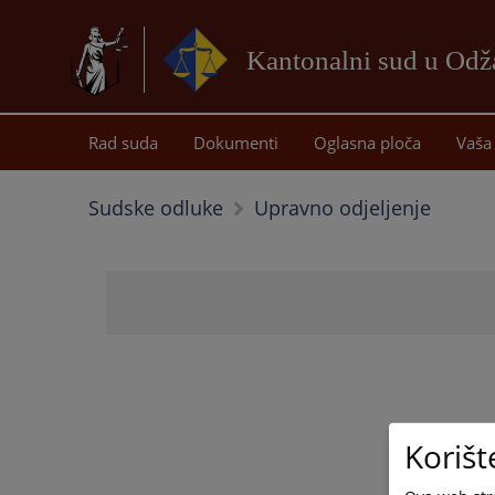
Kantonalni sud u Od
Rad suda
Dokumenti
Oglasna ploča
Vaša 
Sudske odluke
Upravno odjeljenje
Korišt