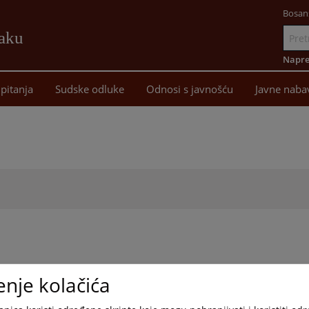
Bosan
žaku
Idi
na
Napre
sadržaj
pitanja
Sudske odluke
Odnosi s javnošću
Javne naba
enje kolačića