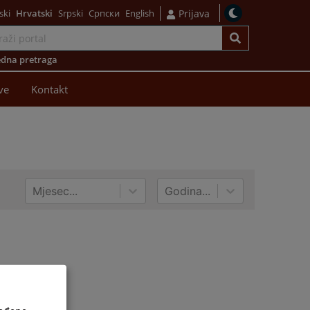
ski
Hrvatski
Srpski
Српски
English
Prijava
dna pretraga
ve
Kontakt
Mjesec...
Godina...