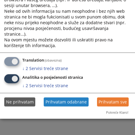
sesiji unutar browsera, ...).
Ostale publikacije
Neke od ovih informacija su nam neophodne i bez njih web
stranica ne bi mogla fukcionisati u svom punom obimu, dok
neke nisu prijeko neophodne a služe za dodatne stvari (npr.
procjenu nivoa posjećenosti, budućeg usavršavanja
stranice...).
Na ovom mjestu možete dozvoliti ili uskratiti pravo na
korištenje tih informacija.
Translation
(obavezna)
↓
2
Servisi treće strane
Analitika o posjećenosti stranica
↓
2
Servisi treće strane
Ne prihvatam
Prihvatam odabrane
Prihvatam sve
Pokreće Klaro!