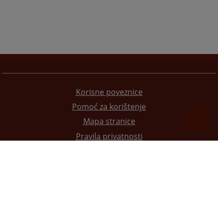
Korisne poveznice
Pomoć za korištenje
Mapa stranice
Pravila privatnosti
Redizajn web stranice je finansirala Evropska unija. Za njen sadržaj isključivo je odgovorno
Visoko sudsko i tužilačko vijeće BiH i ona ne odražava nužno stavove Evropske unije.