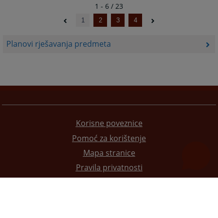
1 - 6 / 23
1
2
3
4
Planovi rješavanja predmeta
Korisne poveznice
Pomoć za korištenje
Mapa stranice
Pravila privatnosti