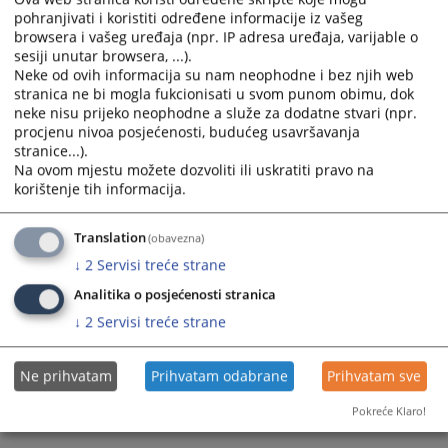
Godišnji plan rješavanja predmeta za 2026. godinu
pohranjivati i koristiti određene informacije iz vašeg
calendar
calendar
browsera i vašeg uređaja (npr. IP adresa uređaja, varijable o
and
and
Plan rješavanja predmeta I. kvartal za 2026. godinu
sesiji unutar browsera, ...).
select
select
Neke od ovih informacija su nam neophodne i bez njih web
a
a
stranica ne bi mogla fukcionisati u svom punom obimu, dok
Plan rješavanja predmeta IV. kvartal za 2025. godinu
date.
date.
neke nisu prijeko neophodne a služe za dodatne stvari (npr.
Press
Press
procjenu nivoa posjećenosti, budućeg usavršavanja
Godišnji plan rješavanja predmeta za 2025. godinu
the
the
stranice...).
Na ovom mjestu možete dozvoliti ili uskratiti pravo na
question
question
korištenje tih informacija.
mark
mark
key
key
to
to
Translation
(obavezna)
get
get
↓
2
Servisi treće strane
the
the
Analitika o posjećenosti stranica
keyboard
keyboard
↓
2
Servisi treće strane
shortcuts
shortcuts
for
for
changing
changing
Ne prihvatam
Prihvatam odabrane
Prihvatam sve
dates.
dates.
Pokreće Klaro!