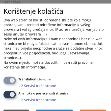
27.10.2025.
and
and
Korištenje kolačića
select
select
JAVNI NATJEČAJ za prijem Višeg referenta za
a
a
administrativno-tehničke poslove u Kantonalnom sudu
Ova web stranica koristi određene skripte koje mogu
date.
date.
Odžak
pohranjivati i koristiti određene informacije iz vašeg
Press
Press
07.05.2025.
browsera i vašeg uređaja (npr. IP adresa uređaja, varijable o
the
the
sesiji unutar browsera, ...).
question
question
Neke od ovih informacija su nam neophodne i bez njih web
JAVNI NATJEČAJ za popunu radnog mjesta sudskog stručnog
mark
mark
stranica ne bi mogla fukcionisati u svom punom obimu, dok
suradnika u Kantonalnom sudu Odžak
key
key
neke nisu prijeko neophodne a služe za dodatne stvari (npr.
25.07.2024.
procjenu nivoa posjećenosti, budućeg usavršavanja
to
to
stranice...).
get
get
JAVNI NATJEČAJ za popunu radnog mjesta daktilografa u
Na ovom mjestu možete dozvoliti ili uskratiti pravo na
the
the
korištenje tih informacija.
Kantonalnom sudu Odžak
keyboard
keyboard
16.04.2024.
shortcuts
shortcuts
Translation
(obavezna)
for
for
Objavljene pozicije
↓
2
Servisi treće strane
changing
changing
dates.
dates.
Analitika o posjećenosti stranica
↓
2
Servisi treće strane