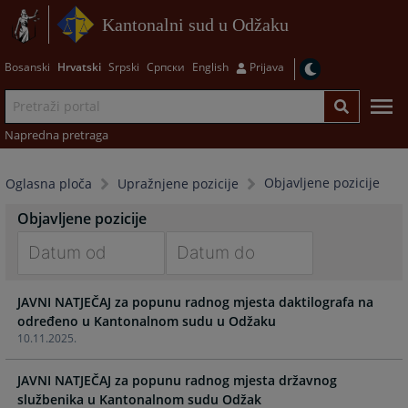
Kantonalni sud u Odžaku
Bosanski
Hrvatski
Srpski
Српски
English
Prijava
Napredna pretraga
Objavljene pozicije
Oglasna ploča
Upražnjene pozicije
Objavljene pozicije
Navigate
Navigate
JAVNI NATJEČAJ za popunu radnog mjesta daktilografa na
forward
forward
određeno u Kantonalnom sudu u Odžaku
to
to
10.11.2025.
interact
interact
with
with
JAVNI NATJEČAJ za popunu radnog mjesta državnog
the
the
službenika u Kantonalnom sudu Odžak
calendar
calendar