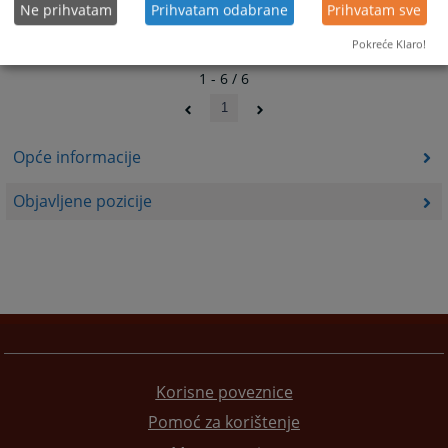
Ne prihvatam
Prihvatam odabrane
Prihvatam sve
Pokreće Klaro!
1 - 6 / 6
1
Opće informacije
Objavljene pozicije
Korisne poveznice
Pomoć za korištenje