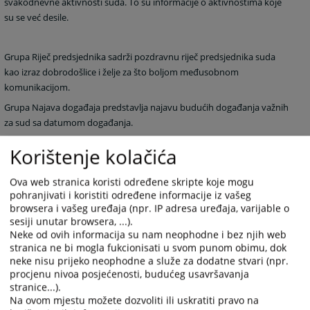
svakodnevne aktivnosti suda.
To su informacije o aktivnostima koje
su se već desile.
Grupa Riječ predsjednika sadrži pozdravnu riječ predsjednika suda
kao izraz dobrodošlice i želje za što boljom međusobnom
komunikacijom.
Grupa Najava događaja predstavlja najavu budućih događanja važnih
za sud sa datumom događanja.
Korištenje kolačića
Grupa često postavljana pitanja prikazuje pitanja i odgovore koji su
najčešće postavljana sudu, a vezana su za rad suda ili druge aktivnosti
Ova web stranica koristi određene skripte koje mogu
vezane za sam sud.
pohranjivati i koristiti određene informacije iz vašeg
browsera i vašeg uređaja (npr. IP adresa uređaja, varijable o
Grupa Raspored suđenja prikazuje detaljne informacije o suđenjima u
sesiji unutar browsera, ...).
sudu za određeni vremenski period.
Neke od ovih informacija su nam neophodne i bez njih web
stranica ne bi mogla fukcionisati u svom punom obimu, dok
neke nisu prijeko neophodne a služe za dodatne stvari (npr.
Grupa Vijesti iz pravosuđa obuhvata informacije koje su vezane za
procjenu nivoa posjećenosti, budućeg usavršavanja
pravosuđe BiH u cjelini.
stranice...).
Na ovom mjestu možete dozvoliti ili uskratiti pravo na
Unutar svih grupa starije novosti i informacije osim onih koje su na