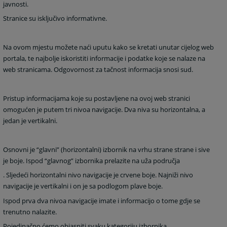
javnosti.
Stranice su isključivo informativne.
Na ovom mjestu možete naći uputu kako se kretati unutar cijelog web
portala, te najbolje iskoristiti informacije i podatke koje se nalaze na
web stranicama. Odgovornost za tačnost informacija snosi sud.
Pristup informacijama koje su postavljene na ovoj web stranici
omogućen je putem tri nivoa navigacije. Dva niva su horizontalna, a
jedan je vertikalni.
Osnovni je “glavni” (horizontalni) izbornik na vrhu strane strane i sive
je boje. Ispod “glavnog” izbornika prelazite na uža područja
. Sljedeći horizontalni nivo navigacije je crvene boje. Najniži nivo
navigacije je vertikalni i on je sa podlogom plave boje.
Ispod prva dva nivoa navigacije imate i informacijo o tome gdje se
trenutno nalazite.
Pojedinačno ćemo objasniti svaku kategoriju izbornika.