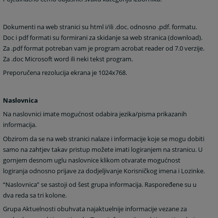
Dokumenti na web stranici su html i/ili .doc. odnosno .pdf. formatu.
Doc i pdf formati su formirani za skidanje sa web stranica (download).
Za .pdf format potreban vam je program acrobat reader od 7.0 verzije.
Za .doc Microsoft word ili neki tekst program.
Preporučena rezolucija ekrana je 1024x768.
Naslovnica
Na naslovnici imate mogućnost odabira jezika/pisma prikazanih
informacija.
Obzirom da se na web stranici nalaze i informacije koje se mogu dobiti
samo na zahtjev takav pristup možete imati logiranjem na stranicu. U
gornjem desnom uglu naslovnice klikom otvarate mogućnost
logiranja odnosno prijave za dodjeljivanje Korisničkog imena i Lozinke.
“Naslovnica” se sastoji od šest grupa informacija.
Raspoređene su u
dva reda sa tri kolone.
Grupa Aktuelnosti obuhvata najaktuelnije informacije vezane za