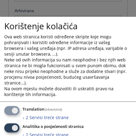
Arhivirana
Ne
Korištenje kolačića
Datum od
Ova web stranica koristi određene skripte koje mogu
pohranjivati i koristiti određene informacije iz vašeg
browsera i vašeg uređaja (npr. IP adresa uređaja, varijable o
sesiji unutar browsera, ...).
Navigate
Neke od ovih informacija su nam neophodne i bez njih web
forward
Datum do
stranica ne bi mogla fukcionisati u svom punom obimu, dok
to
neke nisu prijeko neophodne a služe za dodatne stvari (npr.
interact
procjenu nivoa posjećenosti, budućeg usavršavanja
with
Navigate
stranice...).
the
forward
Sortiraj po
Na ovom mjestu možete dozvoliti ili uskratiti pravo na
calendar
to
korištenje tih informacija.
and
interact
Odaberi...
select
with
a
the
Translation
(obavezna)
date.
Napredne stavke
calendar
↓
2
Servisi treće strane
Press
and
the
select
Analitika o posjećenosti stranica
Pretraži
question
a
↓
2
Servisi treće strane
mark