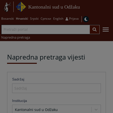
Kantonalni sud u Odžaku
Bosanski
Hrvatski
Srpski
Српски
English
Prijava
Napredna pretraga
Napredna pretraga vijesti
Sadržaj
Institucija
Kantonalni sud u Odžaku