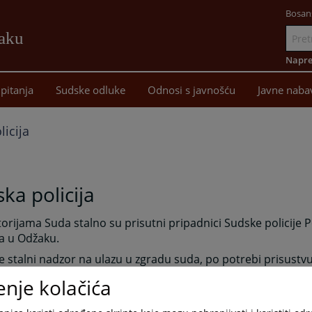
Bosan
žaku
Idi
na
Napre
sadržaj
pitanja
Sudske odluke
Odnosi s javnošću
Javne naba
icija
ka policija
orijama Suda stalno su prisutni pripadnici Sudske policije
a u Odžaku.
e stalni nadzor na ulazu u zgradu suda, po potrebi prisustv
ivođenje osoba koja se ne odazivaju na sudske pozive, asist
enje kolačića
cima na terenu i stalno brinu za osiguranju zaposlenih u K
 Prekršajnom odjeljenju Općinskog suda Orašje.