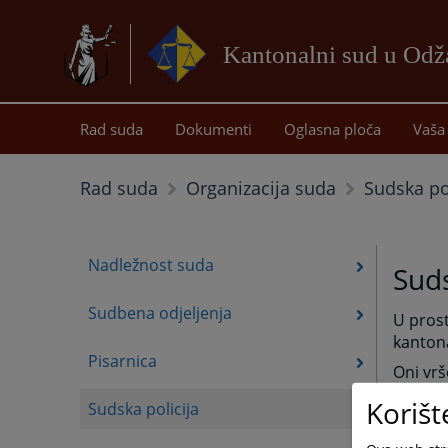
Kantonalni sud u Od
Rad suda
Dokumenti
Oglasna ploča
Vaša 
Sudska pol
Rad suda
Organizacija suda
Nadležnost suda
Suds
Sudbena odjeljenja
U prost
kanton
Pisarnica
Oni vrš
vrše pr
Korišt
Sudska policija
Izvršio
Odžak i