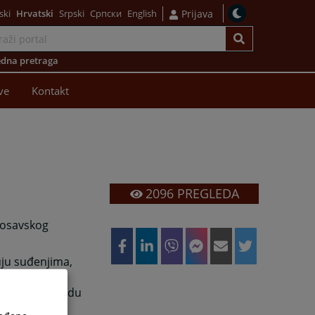
ski
Hrvatski
Srpski
Српски
English
Prijava
dna pretraga
ve
Kontakt
2096
PREGLEDA
 Posavskog
uju suđenjima,
iraju sudskim
antonalnom sudu