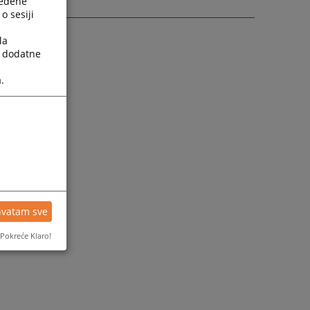
ređene
o sesiji
la
a dodatne
.
hvatam sve
Pokreće Klaro!