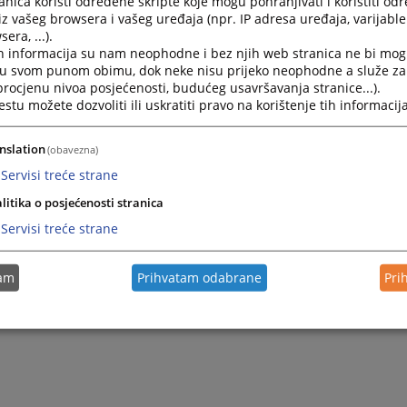
nica koristi određene skripte koje mogu pohranjivati i koristiti od
iz vašeg browsera i vašeg uređaja (npr. IP adresa uređaja, varijable 
era, ...).
h informacija su nam neophodne i bez njih web stranica ne bi mog
i u svom punom obimu, dok neke nisu prijeko neophodne a služe z
 procjenu nivoa posjećenosti, budućeg usavršavanja stranice...).
tu možete dozvoliti ili uskratiti pravo na korištenje tih informacija
nslation
(obavezna)
Servisi treće strane
litika o posjećenosti stranica
Servisi treće strane
tam
Prihvatam odabrane
Pri