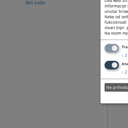
Ova web stra
Akti suda
informacije 
unutar brows
Neke od ovi
fukcionisat
stvari (npr.
Na ovom mjes
Tra
↓
2
Ana
↓
2
Ne prihva