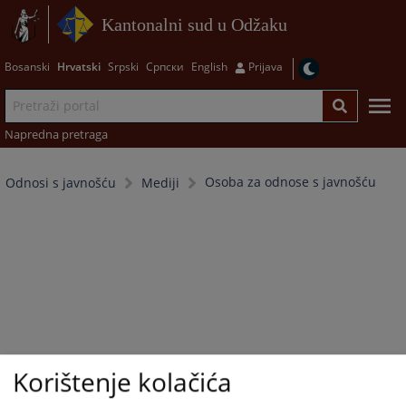
Kantonalni sud u Odžaku
Bosanski
Hrvatski
Srpski
Српски
English
Prijava
Napredna pretraga
Osoba za odnose s javnošću
Odnosi s javnošću
Mediji
Korištenje kolačića