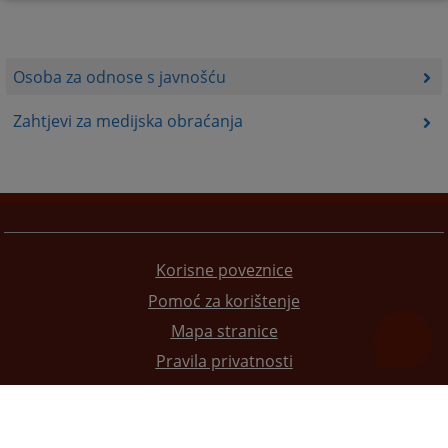
Osoba za odnose s javnošću
Zahtjevi za medijska obraćanja
Korisne poveznice
Pomoć za korištenje
Mapa stranice
Pravila privatnosti