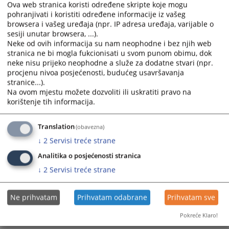
Ova web stranica koristi određene skripte koje mogu
pohranjivati i koristiti određene informacije iz vašeg
browsera i vašeg uređaja (npr. IP adresa uređaja, varijable o
sesiji unutar browsera, ...).
Neke od ovih informacija su nam neophodne i bez njih web
stranica ne bi mogla fukcionisati u svom punom obimu, dok
neke nisu prijeko neophodne a služe za dodatne stvari (npr.
Trenutno nema vijesti
procjenu nivoa posjećenosti, budućeg usavršavanja
stranice...).
Na ovom mjestu možete dozvoliti ili uskratiti pravo na
korištenje tih informacija.
Translation
(obavezna)
↓
2
Servisi treće strane
Analitika o posjećenosti stranica
↓
2
Servisi treće strane
Ne prihvatam
Prihvatam odabrane
Prihvatam sve
Pokreće Klaro!