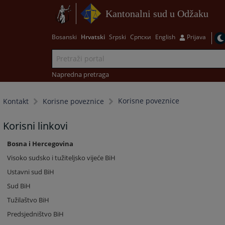
Kantonalni sud u Odžaku
Bosanski
Hrvatski
Srpski
Српски
English
Prijava
Napredna pretraga
Korisne poveznice
Kontakt
Korisne poveznice
Korisni linkovi
Bosna i Hercegovina
Visoko sudsko i tužiteljsko vijeće BiH
Ustavni sud BiH
Sud BiH
Tužilaštvo BiH
Predsjedništvo BiH