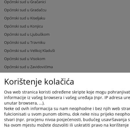
Općinski sud u Gračanici
Općinski sud u Gradačcu
Općinski sud u Kiseljaku
Općinski sud u Konjicu
Općinski sud u Ljubuškom
Općinski sud u Travniku
Općinski sud u Velikoj Kladuši
Općinski sud u Visokom
Općinski sud u Zavidovićima
Općinski sud u Zenici
Korištenje kolačića
Općinski sud u Žepču
Općinski sud u Živinicama
Ova web stranica koristi određene skripte koje mogu pohranjivati
informacije iz vašeg browsera i vašeg uređaja (npr. IP adresa uređ
Osnovni sud u Derventi
unutar browsera, ...).
Osnovni sud u Kotor Varošu
Neke od ovih informacija su nam neophodne i bez njih web stra
fukcionisati u svom punom obimu, dok neke nisu prijeko neopho
Osnovni sud u Modriči
stvari (npr. procjenu nivoa posjećenosti, budućeg usavršavanja st
Osnovni sud u Mrkonjić Gradu
Na ovom mjestu možete dozvoliti ili uskratiti pravo na korištenje 