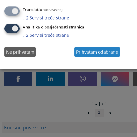
Osnovni sud u Novom Gradu
Translation
(obavezna)
Osnovni sud u Prijedoru
↓
2
Servisi treće strane
Osnovni sud u Sokocu
Analitika o posjećenosti stranica
Osnovni sud u Tesliću
↓
2
Servisi treće strane
Osnovni sud u Višegradu
Osnovni sud u Zvorniku
Ne prihvatam
Prihvatam odabrane
2413
PREGLEDA
1 - 1 / 1
1
Korisne poveznice