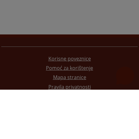
Korisne poveznice
Pomoć za korištenje
Mapa stranice
Pravila privatnosti
Redizajn web stranice je finansirala Evropska unija. Za njen sadržaj isključivo je odgovorno
Visoko sudsko i tužilačko vijeće BiH i ona ne odražava nužno stavove Evropske unije.