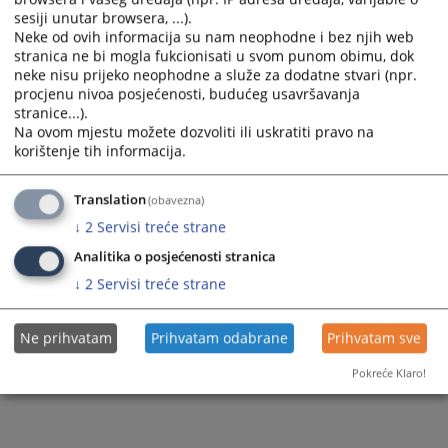
sesiji unutar browsera, ...).
Zapamti me
Neke od ovih informacija su nam neophodne i bez njih web
stranica ne bi mogla fukcionisati u svom punom obimu, dok
Prijava
neke nisu prijeko neophodne a služe za dodatne stvari (npr.
procjenu nivoa posjećenosti, budućeg usavršavanja
stranice...).
Zaboravili ste lozinku?
Na ovom mjestu možete dozvoliti ili uskratiti pravo na
Želite postati član?
korištenje tih informacija.
Translation
(obavezna)
↓
2
Servisi treće strane
Analitika o posjećenosti stranica
↓
2
Servisi treće strane
Ne prihvatam
Prihvatam odabrane
Prihvatam sve
Pokreće Klaro!