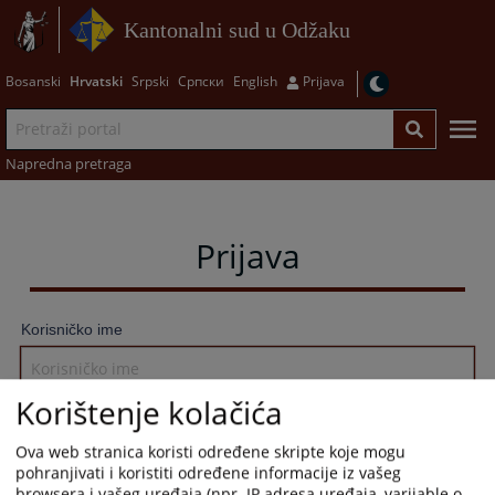
Kantonalni sud u Odžaku
Bosanski
Hrvatski
Srpski
Српски
English
Prijava
Napredna pretraga
Prijava
Korisničko ime
Korištenje kolačića
Lozinka
Ova web stranica koristi određene skripte koje mogu
pohranjivati i koristiti određene informacije iz vašeg
browsera i vašeg uređaja (npr. IP adresa uređaja, varijable o