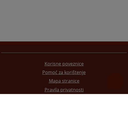
Korisne poveznice
Pomoć za korištenje
Mapa stranice
Pravila privatnosti
Redizajn web stranice je finansirala Evropska unija. Za njen sadržaj isključivo je odgovorno
Visoko sudsko i tužilačko vijeće BiH i ona ne odražava nužno stavove Evropske unije.