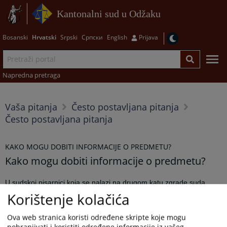
Kantonalni sud u Odžaku
Bosanski
Hrvatski
Srpski
Српски
English
Prijava
Napredna pretraga
Vaša pitanja
Često postavljana pitanja
Često postavljana pitanja
KAKO MOGU DOBITI INFORMACIJE O PREDMETU?
Kako mogu dobiti informacije o predmetu?
U sudskoj pisarnici koja se nalazi na drugom katu zgrade suda
možete se obratiti namješteniku koji ima pristup CMS aplikaciji.
Korištenje kolačića
Kroz CMS aplikaciju se vode svi postupci u sudu.
Ova web stranica koristi određene skripte koje mogu
Osnovne podatke o predmetu tipa: "broj predmeta, stranke u