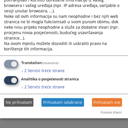
pohranjivati i koristiti određene informacije iz vašeg
predmetu, podnesci u predmetu, zakazano ročište i slično" možete
browsera i vašeg uređaja (npr. IP adresa uređaja, varijable o
dobiti od tog namještenika, a ako Vam je potreban uvid u spis onda
sesiji unutar browsera, ...).
će Vas uputiti do zaduženog suca za predmet koji će Vam
Neke od ovih informacija su nam neophodne i bez njih web
omogućiti uvid u predmet po propisanim pravilima.
stranica ne bi mogla fukcionisati u svom punom obimu, dok
neke nisu prijeko neophodne a služe za dodatne stvari (npr.
Prikazana vijest je na
:
Hrvatski jezik
procjenu nivoa posjećenosti, budućeg usavršavanja
stranice...).
2447
PREGLEDA
Na ovom mjestu možete dozvoliti ili uskratiti pravo na
korištenje tih informacija.
Translation
(obavezna)
↓
2
Servisi treće strane
Analitika o posjećenosti stranica
↓
2
Servisi treće strane
Ne prihvatam
Prihvatam odabrane
Prihvatam sve
Pokreće Klaro!