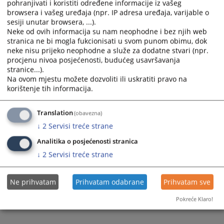
pohranjivati i koristiti određene informacije iz vašeg
browsera i vašeg uređaja (npr. IP adresa uređaja, varijable o
sesiji unutar browsera, ...).
Neke od ovih informacija su nam neophodne i bez njih web
stranica ne bi mogla fukcionisati u svom punom obimu, dok
neke nisu prijeko neophodne a služe za dodatne stvari (npr.
Trenutno nema vijesti
procjenu nivoa posjećenosti, budućeg usavršavanja
stranice...).
Na ovom mjestu možete dozvoliti ili uskratiti pravo na
korištenje tih informacija.
Translation
(obavezna)
↓
2
Servisi treće strane
Analitika o posjećenosti stranica
↓
2
Servisi treće strane
Ne prihvatam
Prihvatam odabrane
Prihvatam sve
Pokreće Klaro!