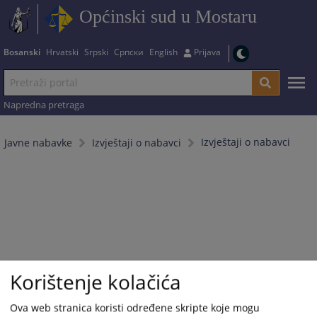
Općinski sud u Mostaru
Bosanski
Hrvatski
Srpski
Српски
English
Prijava
Napredna pretraga
Izvještaji o nabavci
Javne nabavke
Izvještaji o nabavci
Korištenje kolačića
Ova web stranica koristi određene skripte koje mogu