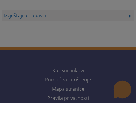
Izvještaji o nabavci
Korisni linkovi
Pomoć za korištenje
Mapa stranice
Pravila privatnosti
Redizajn web stranice je finansirala Evropska unija. Za njen sadržaj isključivo je odgovorno
Visoko sudsko i tužilačko vijeće BiH i ona ne odražava nužno stavove Evropske unije.