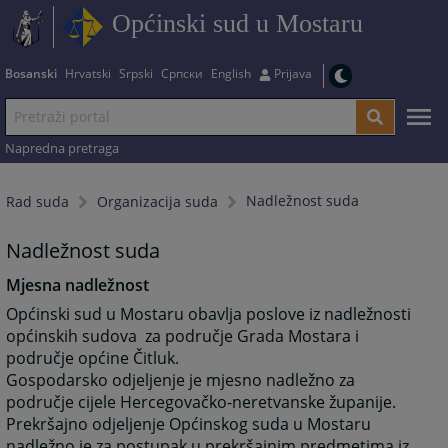
Općinski sud u Mostaru
Bosanski
Hrvatski
Srpski
Српски
English
Prijava
Napredna pretraga
Nadležnost suda
Rad suda
Organizacija suda
Nadležnost suda
Mjesna nadležnost
Općinski sud u Mostaru obavlja poslove iz nadležnosti
općinskih sudova za područje Grada Mostara i
područje općine Čitluk.
Gospodarsko odjeljenje je mjesno nadležno za
područje cijele Hercegovačko-neretvanske županije.
Prekršajno odjeljenje Općinskog suda u Mostaru
nadležno je za postupak u prekršajnim predmetima iz