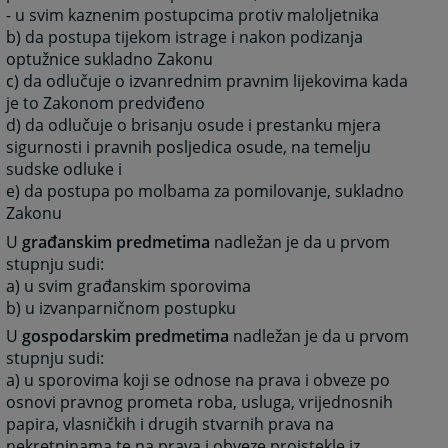
- u svim kaznenim postupcima protiv maloljetnika
b) da postupa tijekom istrage i nakon podizanja
optužnice sukladno Zakonu
c) da odlučuje o izvanrednim pravnim lijekovima kada
je to Zakonom predviđeno
d) da odlučuje o brisanju osude i prestanku mjera
sigurnosti i pravnih posljedica osude, na temelju
sudske odluke i
e) da postupa po molbama za pomilovanje, sukladno
Zakonu
U
građanskim predmetima
nadležan je da u prvom
stupnju sudi:
a) u svim građanskim sporovima
b) u izvanparničnom postupku
U
gospodarskim predmetima
nadležan je da u prvom
stupnju sudi:
a) u sporovima koji se odnose na prava i obveze po
osnovi pravnog prometa roba, usluga, vrijednosnih
papira, vlasničkih i drugih stvarnih prava na
nekretninama te na prava i obveze proistekle iz