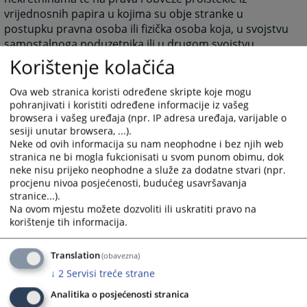
vrijednosnih papira u kojima su obje stranke u
postupku pravna osoba ili fizička osoba koja, u svojstvu
samostalnoga poduzetnika ili u drugom svojstvu,
obavlja gospodarsku ili drugu registriranu djelatnost u
Korištenje kolačića
obliku osnovnog ili dopunskog zanimanja,
b) u sporovima koji se odnose na brodove i na
Ova web stranica koristi određene skripte koje mogu
plovidbu morem i unutarnjim vodama te sporovima na
pohranjivati i koristiti određene informacije iz vašeg
browsera i vašeg uređaja (npr. IP adresa uređaja, varijable o
koje se primjenjuje plovidbeno pravo, osim sporova o
sesiji unutar browsera, ...).
prijevozu putnika,
Neke od ovih informacija su nam neophodne i bez njih web
c) u sporovima koji se odnose na zrakoplove te u
stranica ne bi mogla fukcionisati u svom punom obimu, dok
sporovima na koje se primjenjuje zrakoplovno pravo,
neke nisu prijeko neophodne a služe za dodatne stvari (npr.
osim sporova o prijevozu putnika,
procjenu nivoa posjećenosti, budućeg usavršavanja
d) sporove iz autorskog prava, srodnih prava i prava
stranice...).
Na ovom mjestu možete dozvoliti ili uskratiti pravo na
idustrijskog vlasništva,
korištenje tih informacija.
e) sporove nastale povodom djela za koja se tvrdi da
predstavljaju nelojalnu konkurenciju ili monopolistički
sporazum,
Translation
(obavezna)
f) gospodarske prijestupe i
↓
2
Servisi treće strane
g) u postupku stečaja i likvidacije, sukladno Zakonu,
Analitika o posjećenosti stranica
kao i u svim sporovima koji nastanu u tijeku i povodom