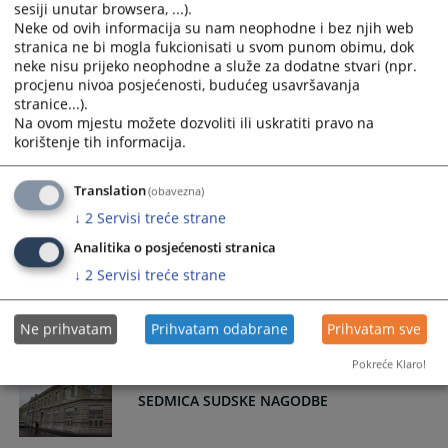
Univerziteta "Džemal Bijedić" u Mostaru
sesiji unutar browsera, ...).
na Svečanoj akademiji povodom
Neke od ovih informacija su nam neophodne i bez njih web
obilježavanja 50.godišnjice postojanja
stranica ne bi mogla fukcionisati u svom punom obimu, dok
Fakulteta
neke nisu prijeko neophodne a služe za dodatne stvari (npr.
procjenu nivoa posjećenosti, budućeg usavršavanja
Predsjednik suda prisustvovao svečanoj akademiji povodom
stranice...).
50.godišnjice postojanja Pravnog fakulteta Univerziteta
Na ovom mjestu možete dozvoliti ili uskratiti pravo na
"Džemal Bijedić" u Mostaru.
korištenje tih informacija.
29.04.2026.
Translation
(obavezna)
↓
2
Servisi treće strane
Posjeta delegacije VSTV-a BiH
Analitika o posjećenosti stranica
↓
2
Servisi treće strane
Posjeta delegacije VSTV-a BiH
22.04.2026.
Ne prihvatam
Prihvatam odabrane
Prihvatam sve
Pokreće Klaro!
SEDMICA SUDSKE NAGODBE