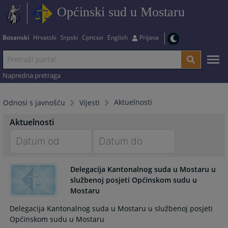
Općinski sud u Mostaru
Bosanski
Hrvatski
Srpski
Српски
English
Prijava
Napredna pretraga
Aktuelnosti
Odnosi s javnošću
Vijesti
Aktuelnosti
Navigate
Navigate
forward
forward
Delegacija Kantonalnog suda u Mostaru u
službenoj posjeti Općinskom sudu u
to
to
Mostaru
interact
interact
with
with
Delegacija Kantonalnog suda u Mostaru u službenoj posjeti
the
the
Općinskom sudu u Mostaru
calendar
calendar