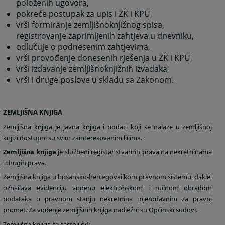
položenih ugovora,
pokreće postupak za upis i ZK i KPU,
vrši formiranje zemljišnoknjižnog spisa,
registrovanje zaprimljenih zahtjeva u dnevniku,
odlučuje o podnesenim zahtjevima,
vrši provođenje donesenih rješenja u ZK i KPU,
vrši izdavanje zemljišnoknjižnih izvadaka,
vrši i druge poslove u skladu sa Zakonom.
ZEMLJIŠNA KNJIGA
Zemljišna knjiga je javna knjiga i podaci koji se nalaze u zemljišnoj
knjizi dostupni su svim zainteresovanim licima.
Zemljišna knjiga
je službeni registar stvarnih prava na nekretninama
i drugih prava.
Zemljišna knjiga u bosansko-hercegovačkom pravnom sistemu, dakle,
označava evidenciju vođenu elektronskom i ručnom obradom
podataka o pravnom stanju nekretnina mjerodavnim za pravni
promet. Za vođenje zemljišnih knjiga nadležni su Općinski sudovi.
Zemljišna knjiga se sastoji od: