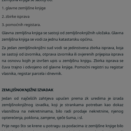
1. glavne zemljišne knjige
2. zbirke isprava
3. pomoćnih registara.
Glavna zemljišna knjiga se sastoji od zemljišnoknjižnih uložaka. Glavna
zemljišna knjiga se vodi za jednu katastarsku općinu.
Za jedan zemljišnoknjižni sud vodi se jedinstvena zbirka isprava, koja
se sastoji od izvornika, otprava izvornika ili ovjerenih prijepisa isprava
na osnovu kojih je izvršen upis u zemljišnu knjigu. Zbirka isprava se
čuva trajno i odvojeno od glavne knjige. Pomoćni registri su registar
vlasnika, registar parcela i dnevnik.
ZEMLJIŠNOKNJIŽNI IZVADAK
Jedan od najčešćih zahtjeva upućen prema zk uredima je izrada
zemljišnoknjižnog izvadka, koji je strankama potreban kao dokaz
vlasništva na nekretninama, bilo radi prodaje nekretnine, njenog
opterećenja, poklona, zamjene, sječe šuma, i sl.
Prije nego što se krene u potragu za podacima iz zemljišne knjige bilo