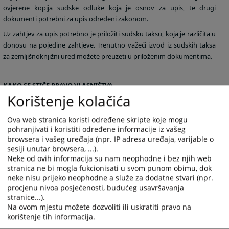
ovjerene kopija sudske odluke koja je osnov za upis, te drugi
dokumenti potrebni za upis određeni zakonom.
Uz zahtjev za upis potrebno je priložiti sudsku taksu, koja je različita u
donosu na pojedine zahtjeve. Trenutno važeći izvod iz sudskih taksa
za zemljišnoknjižni ured možete preuzeti u priloženim dokumentima.
KAKO SE STIČE PRAVO VLASNIŠTVA
Korištenje kolačića
Kupovinom nekretnina i potpisivanjem kupoprodajnog ugovora ne
stiče se automatizmom pravo vlasništa nad nekretninom. Potrebno je
Ova web stranica koristi određene skripte koje mogu
upisati svoje pravo u zemljišne knjige. Stoga potrebno je da po svakoj
pohranjivati i koristiti određene informacije iz vašeg
obavljenoj kupnji svoje nekretnine podnesete prijedloge za upis u
browsera i vašeg uređaja (npr. IP adresa uređaja, varijable o
zemljišne knjige. Prijedlog podnesite zemljišnoknjižnom uredu
sesiji unutar browsera, ...).
Općinskog suda na čijem se području nalazi nekretnina koja je
Neke od ovih informacija su nam neophodne i bez njih web
predmet kupoprodaje. Po ostvarenom upisu kupac postaje i
stranica ne bi mogla fukcionisati u svom punom obimu, dok
neke nisu prijeko neophodne a služe za dodatne stvari (npr.
zemljišnoknjižni vlasnik.
procjenu nivoa posjećenosti, budućeg usavršavanja
Obratite pažnju da postoji razlika između:
stranice...).
Na ovom mjestu možete dozvoliti ili uskratiti pravo na
VLASNIČKOG LISTA kojeg izdaje gruntovnica i
korištenje tih informacija.
POSJEDOVNOG LISTA kojeg izdaje katastar.