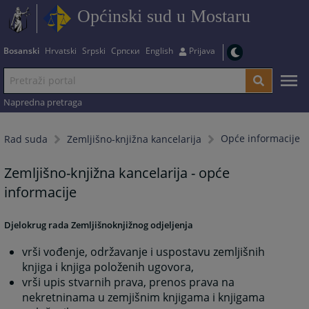
Općinski sud u Mostaru
Bosanski
Hrvatski
Srpski
Српски
English
Prijava
Napredna pretraga
Opće informacije
Rad suda
Zemljišno-knjižna kancelarija
Zemljišno-knjižna kancelarija - opće
informacije
Djelokrug rada Zemljišnoknjižnog odjeljenja
vrši vođenje, održavanje i uspostavu zemljišnih
knjiga i knjiga položenih ugovora,
vrši upis stvarnih prava, prenos prava na
nekretninama u zemjišnim knjigama i knjigama