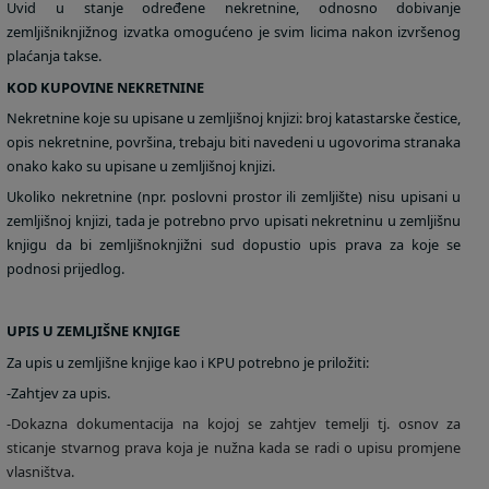
Uvid u stanje određene nekretnine, odnosno dobivanje
zemljišniknjižnog izvatka omogućeno je svim licima nakon izvršenog
plaćanja takse.
KOD KUPOVINE NEKRETNINE
Nekretnine koje su upisane u zemljišnoj knjizi: broj katastarske čestice,
opis nekretnine, površina, trebaju biti navedeni u ugovorima stranaka
onako kako su upisane u zemljišnoj knjizi.
Ukoliko nekretnine (npr. poslovni prostor ili zemljište) nisu upisani u
zemljišnoj knjizi, tada je potrebno prvo upisati nekretninu u zemljišnu
knjigu da bi zemljišnoknjižni sud dopustio upis prava za koje se
podnosi prijedlog.
UPIS U ZEMLJIŠNE KNJIGE
Za upis u zemljišne knjige kao i KPU potrebno je priložiti:
-Zahtjev za upis.
-Dokazna dokumentacija na kojoj se zahtjev temelji tj. osnov za
sticanje stvarnog prava koja je nužna kada se radi o upisu promjene
vlasništva.