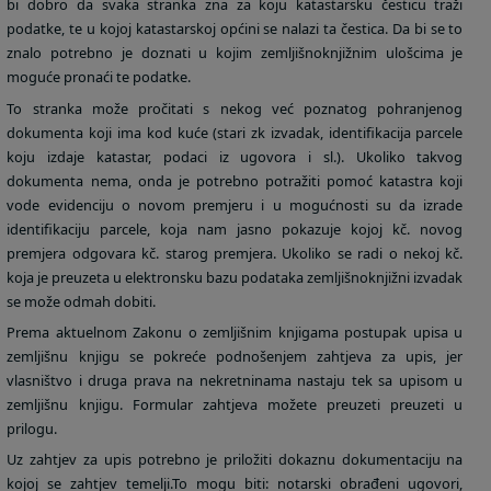
bi dobro da svaka stranka zna za koju katastarsku česticu traži
podatke, te u kojoj katastarskoj općini se nalazi ta čestica. Da bi se to
znalo potrebno je doznati u kojim zemljišnoknjižnim ulošcima je
moguće pronaći te podatke.
To stranka može pročitati s nekog već poznatog pohranjenog
dokumenta koji ima kod kuće (stari zk izvadak, identifikacija parcele
koju izdaje katastar, podaci iz ugovora i sl.). Ukoliko takvog
dokumenta nema, onda je potrebno potražiti pomoć katastra koji
vode evidenciju o novom premjeru i u mogućnosti su da izrade
identifikaciju parcele, koja nam jasno pokazuje kojoj kč. novog
premjera odgovara kč. starog premjera. Ukoliko se radi o nekoj kč.
koja je preuzeta u elektronsku bazu podataka zemljišnoknjižni izvadak
se može odmah dobiti.
Prema aktuelnom Zakonu o zemljišnim knjigama postupak upisa u
zemljišnu knjigu se pokreće podnošenjem zahtjeva za upis, jer
vlasništvo i druga prava na nekretninama nastaju tek sa upisom u
zemljišnu knjigu. Formular zahtjeva možete preuzeti preuzeti u
prilogu.
Uz zahtjev za upis potrebno je priložiti dokaznu dokumentaciju na
kojoj se zahtjev temelji.To mogu biti: notarski obrađeni ugovori,