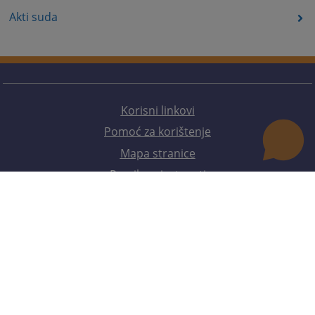
Akti suda
Korisni linkovi
Pomoć za korištenje
Mapa stranice
Pravila privatnosti
Redizajn web stranice je finansirala Evropska unija. Za njen sadržaj isključivo je odgovorno
Visoko sudsko i tužilačko vijeće BiH i ona ne odražava nužno stavove Evropske unije.