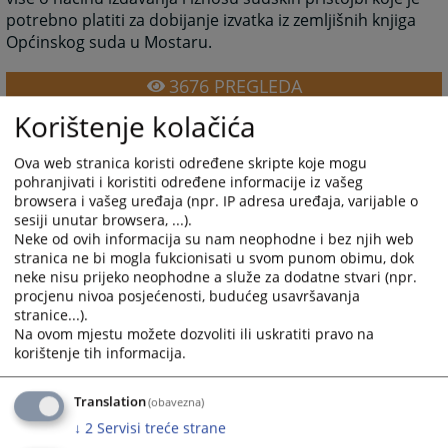
potrebno platiti za dobijanje izvatka iz zemljišnih knjiga
Općinskog suda u Mostaru.
3676
PREGLEDA
Korištenje kolačića
Ova web stranica koristi određene skripte koje mogu
pohranjivati i koristiti određene informacije iz vašeg
browsera i vašeg uređaja (npr. IP adresa uređaja, varijable o
Linkovi
sesiji unutar browsera, ...).
Neke od ovih informacija su nam neophodne i bez njih web
Zemljišnoknjižni izvadak
stranica ne bi mogla fukcionisati u svom punom obimu, dok
neke nisu prijeko neophodne a služe za dodatne stvari (npr.
procjenu nivoa posjećenosti, budućeg usavršavanja
stranice...).
Na ovom mjestu možete dozvoliti ili uskratiti pravo na
korištenje tih informacija.
Translation
(obavezna)
↓
2
Servisi treće strane