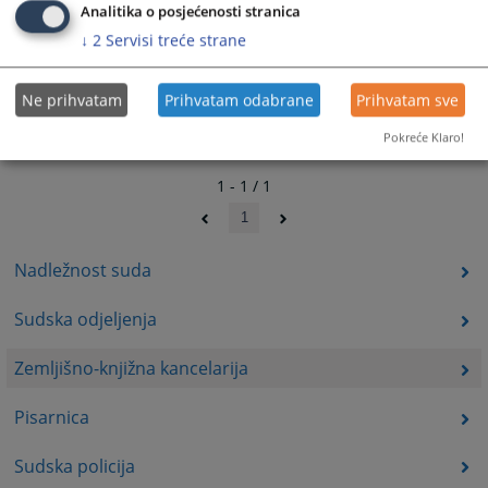
Analitika o posjećenosti stranica
↓
2
Servisi treće strane
Ne prihvatam
Prihvatam odabrane
Prihvatam sve
Pokreće Klaro!
1 - 1 / 1
1
Nadležnost suda
Sudska odjeljenja
Zemljišno-knjižna kancelarija
Pisarnica
Sudska policija