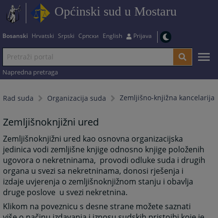
Općinski sud u Mostaru
Bosanski
Hrvatski
Srpski
Српски
English
Prijava
Napredna pretraga
Zemljišno-knjižna kancelarija
Rad suda
Organizacija suda
Zemljišnoknjižni ured
Zemljišnoknjižni ured kao osnovna organizacijska
jedinica vodi zemljišne knjige odnosno knjige položenih
ugovora o nekretninama, provodi odluke suda i drugih
organa u svezi sa nekretninama, donosi rješenja i
izdaje uvjerenja o zemljišnoknjižnom stanju i obavlja
druge poslove u svezi nekretnina.
Klikom na poveznicu s desne strane možete saznati
više o načinu izdavanja i iznosu sudskih pristojbi koje je