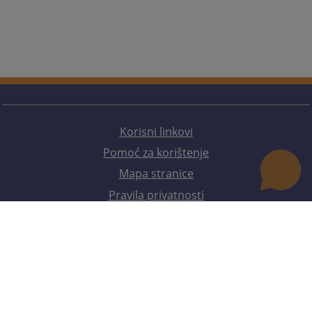
Korisni linkovi
Pomoć za korištenje
Mapa stranice
Pravila privatnosti
Redizajn web stranice je finansirala Evropska unija. Za njen sadržaj isključivo je odgovorno
Visoko sudsko i tužilačko vijeće BiH i ona ne odražava nužno stavove Evropske unije.