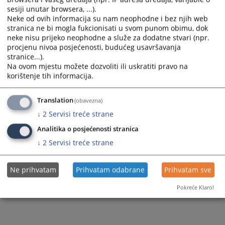
Sudske takse
sesiji unutar browsera, ...).
Neke od ovih informacija su nam neophodne i bez njih web
Kalkulator sudskih taksi
stranica ne bi mogla fukcionisati u svom punom obimu, dok
neke nisu prijeko neophodne a služe za dodatne stvari (npr.
Kalkulator troškova sudskih postupaka
procjenu nivoa posjećenosti, budućeg usavršavanja
stranice...).
Uvjerenja o nevođenju krivičnog postupka
Na ovom mjestu možete dozvoliti ili uskratiti pravo na
korištenje tih informacija.
Imenik advokata
Translation
(obavezna)
Indeks pravnih pojmova
↓
2
Servisi treće strane
Analitika o posjećenosti stranica
↓
2
Servisi treće strane
Ne prihvatam
Prihvatam odabrane
Prihvatam sve
Pokreće Klaro!