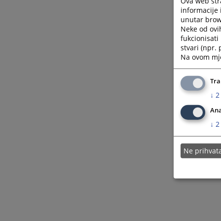
Ova web stra
informacije 
unutar brows
Neke od ovi
fukcionisat
stvari (npr.
Na ovom mjes
Tra
↓
2
Ana
↓
2
Ne prihva