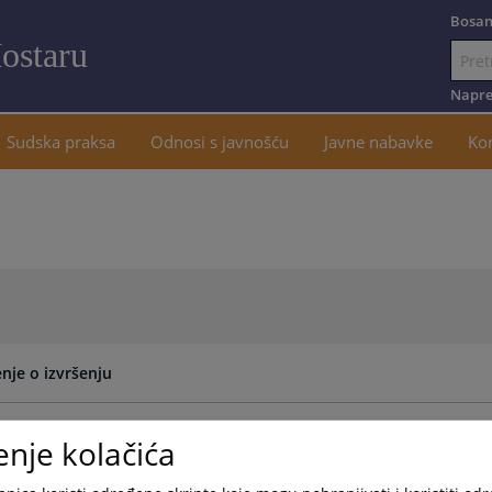
Bosan
ostaru
Idi
na
Napre
sadržaj
Sudska praksa
Odnosi s javnošću
Javne nabavke
Ko
nje o izvršenju
ka na Rješenje o promjeni predmeta i sredstva izvršenja
enje kolačića