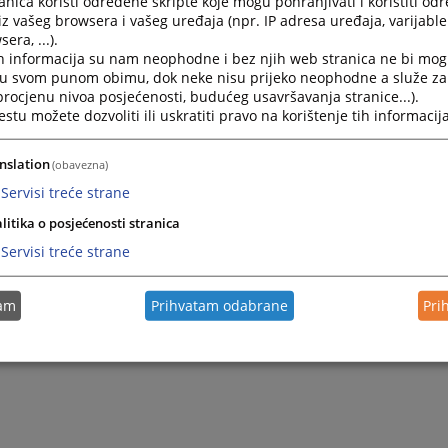
nica koristi određene skripte koje mogu pohranjivati i koristiti od
iz vašeg browsera i vašeg uređaja (npr. IP adresa uređaja, varijable 
era, ...).
h informacija su nam neophodne i bez njih web stranica ne bi mog
i u svom punom obimu, dok neke nisu prijeko neophodne a služe z
 procjenu nivoa posjećenosti, budućeg usavršavanja stranice...).
tu možete dozvoliti ili uskratiti pravo na korištenje tih informacija
nslation
(obavezna)
Servisi treće strane
litika o posjećenosti stranica
Servisi treće strane
tam
Prihvatam odabrane
Pri