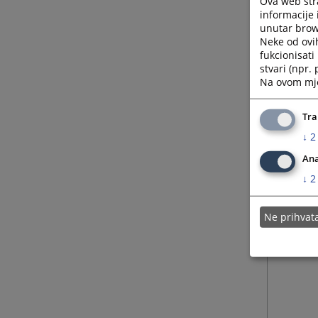
Ova web stra
informacije 
unutar brows
Neke od ovi
fukcionisat
stvari (npr.
Na ovom mjes
Tra
↓
2
Ana
↓
2
Ne prihva