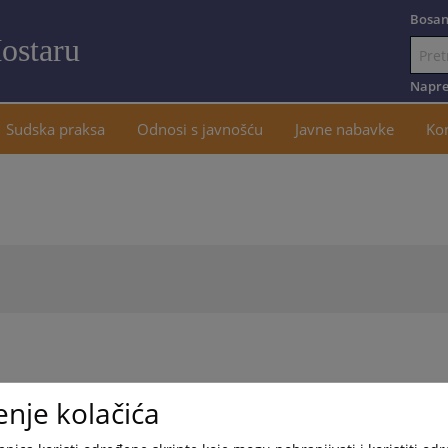
Bosan
ostaru
Idi
na
Napre
sadržaj
Sudska praksa
Odnosi s javnošću
Javne nabavke
Ko
enje kolačića