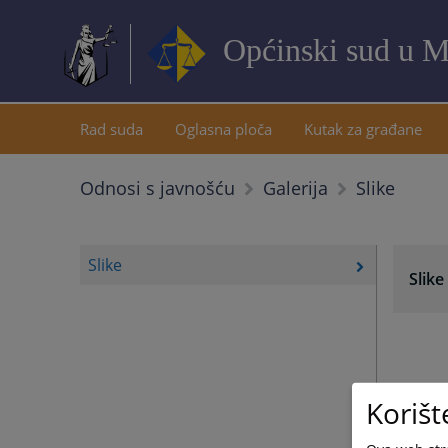
Općinski sud u M
Rad suda
Oglasna ploča
Kutak za građane
Slike
Odnosi s javnošću
Galerija
Slike
Slike
Korišt