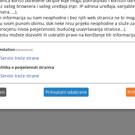
nica koristi određene skripte koje mogu pohranjivati i koristiti od
iz vašeg browsera i vašeg uređaja (npr. IP adresa uređaja, varijable 
era, ...).
h informacija su nam neophodne i bez njih web stranica ne bi mog
i u svom punom obimu, dok neke nisu prijeko neophodne a služe z
 procjenu nivoa posjećenosti, budućeg usavršavanja stranice...).
tu možete dozvoliti ili uskratiti pravo na korištenje tih informacija
nslation
(obavezna)
Servisi treće strane
litika o posjećenosti stranica
Trenutno nema v
Servisi treće strane
tam
Prihvatam odabrane
Pri