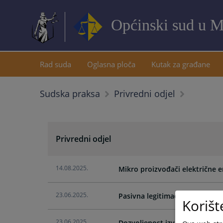
Općinski sud u M
Rad suda
Oglasna ploča
Kutak za građane
Sudska praksa
Privredni odjel
Privredni odjel
14.08.2025.
Mikro proizvođači električne e
23.06.2025.
Pasivna legitimacija kod reivi
Korišt
23.06.2025.
Dozvoljenost izvanredne revizi