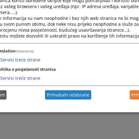
nica koristi određene skripte koje mogu pohranjivati i koristiti od
iz vašeg browsera i vašeg uređaja (npr. IP adresa uređaja, varijable 
era, ...).
dredbi ugovora u privredi
h informacija su nam neophodne i bez njih web stranica ne bi mog
i u svom punom obimu, dok neke nisu prijeko neophodne a služe z
 procjenu nivoa posjećenosti, budućeg usavršavanja stranice...).
granice tužbenog zahtjeva o kojem sud odlučuje u parničnom pos
tu možete dozvoliti ili uskratiti pravo na korištenje tih informacija
nslation
(obavezna)
Servisi treće strane
litika o posjećenosti stranica
Servisi treće strane
tam
Prihvatam odabrane
Pri