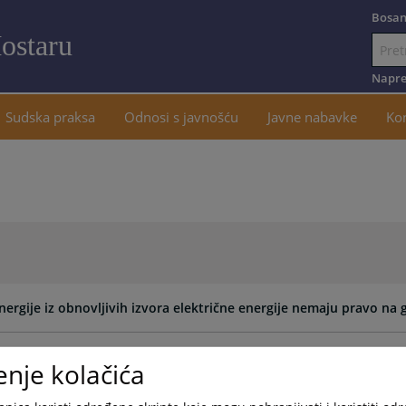
Bosan
ostaru
Idi
na
Napre
sadržaj
Sudska praksa
Odnosi s javnošću
Javne nabavke
Ko
nergije iz obnovljivih izvora električne energije nemaju pravo na 
ndikacijskom zahtjeva u slučaju posrednog posjeda
enje kolačića
je