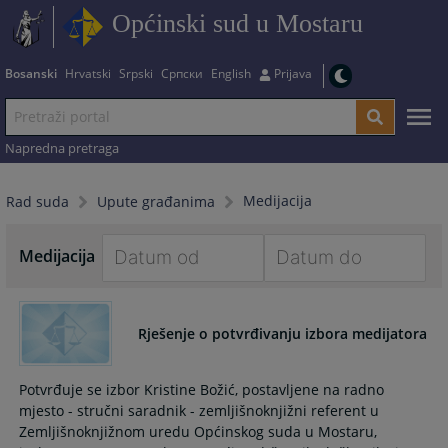
Općinski sud u Mostaru
Bosanski
Hrvatski
Srpski
Српски
English
Prijava
Napredna pretraga
Medijacija
Rad suda
Upute građanima
Medijacija
Navigate
Navigate
forward
forward
Rješenje o potvrđivanju izbora medijatora
to
to
interact
interact
with
with
Potvrđuje se izbor Kristine Božić, postavljene na radno
the
the
mjesto - stručni saradnik - zemljišnoknjižni referent u
calendar
calendar
Zemljišnoknjižnom uredu Općinskog suda u Mostaru,
and
and