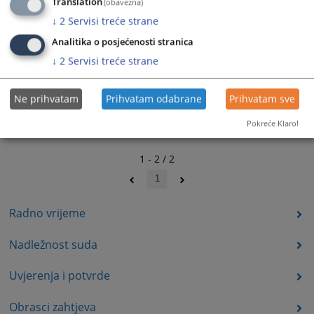
Translation
(obavezna)
↓
2
Servisi treće strane
Analitika o posjećenosti stranica
↓
2
Servisi treće strane
Ne prihvatam
Prihvatam odabrane
Prihvatam sve
Pokreće Klaro!
1 - 2 / 2
1
Radno vrijeme
Nadležnost suda
Uvjerenja i potvrde
Obrasci zahtjeva