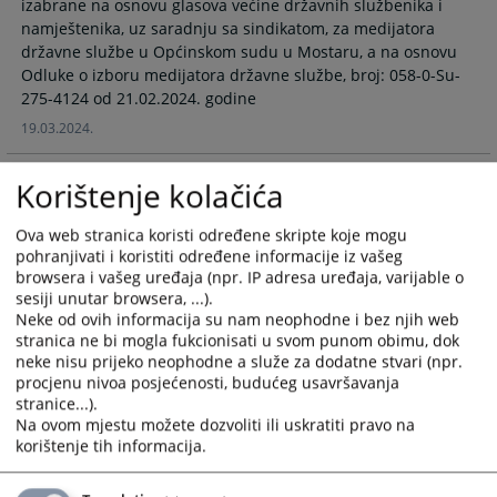
izabrane na osnovu glasova većine državnih službenika i
select
select
namještenika, uz saradnju sa sindikatom, za medijatora
a
a
državne službe u Općinskom sudu u Mostaru, a na osnovu
date.
date.
Odluke o izboru medijatora državne službe, broj: 058-0-Su-
Press
Press
275-4124 od 21.02.2024. godine
the
the
19.03.2024.
question
question
mark
mark
Korištenje kolačića
key
key
Šta je medijacija?
to
to
Ova web stranica koristi određene skripte koje mogu
get
get
pohranjivati i koristiti određene informacije iz vašeg
Medijacija je postupak u kojem treća neutralna osoba
the
the
browsera i vašeg uređaja (npr. IP adresa uređaja, varijable o
(MEDIJATOR) pomaže strankama u nastojanju da postignu
keyboard
keyboard
sesiji unutar browsera, ...).
obostrano prihvatljivo rješenje spora.
shortcuts
shortcuts
Neke od ovih informacija su nam neophodne i bez njih web
for
for
stranica ne bi mogla fukcionisati u svom punom obimu, dok
changing
changing
neke nisu prijeko neophodne a služe za dodatne stvari (npr.
procjenu nivoa posjećenosti, budućeg usavršavanja
dates.
dates.
stranice...).
Na ovom mjestu možete dozvoliti ili uskratiti pravo na
korištenje tih informacija.