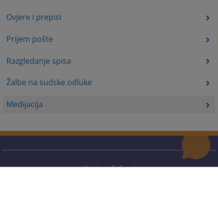
Ovjere i prepisi
Prijem pošte
Razgledanje spisa
Žalbe na sudske odluke
Medijacija
Korisni linkovi
Pomoć za korištenje
Mapa stranice
Pravila privatnosti