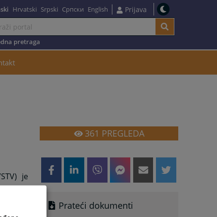
ski
Hrvatski
Srpski
Српски
English
Prijava
dna pretraga
ntakt
361
PREGLEDA
VSTV) je
riteta i
Prateći dokumenti
isan od