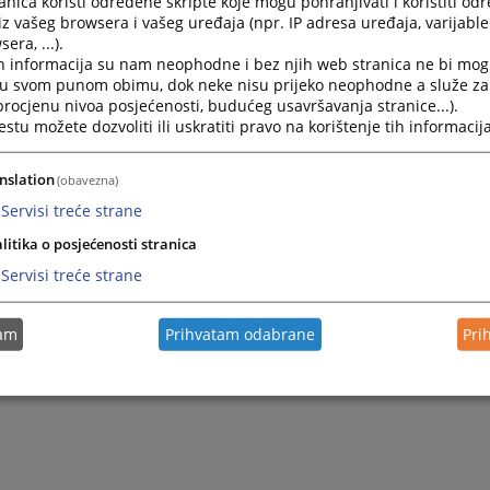
nica koristi određene skripte koje mogu pohranjivati i koristiti od
BiH, te u potpunosti odvojen od postupaka utvrđivanja disc
iz vašeg browsera i vašeg uređaja (npr. IP adresa uređaja, varijable 
punski mehanizam u odnosu na druge postupke pribavljanja
era, ...).
opisima.
h informacija su nam neophodne i bez njih web stranica ne bi mog
i u svom punom obimu, dok neke nisu prijeko neophodne a služe z
erljivih savjetnika koji pružaju podršku nosiocima pra
 procjenu nivoa posjećenosti, budućeg usavršavanja stranice...).
ak sa imenima i kontaktima izabranih povjerljivih savjetnik
tu možete dozvoliti ili uskratiti pravo na korištenje tih informacija
 je promotivni video materijal kojim se predstavlja svrha, 
nslation
(obavezna)
g savjetovanja, a koji video možete pogledati na sl
Servisi treće strane
kategorije-vijesti/1198/1178/128697
.
litika o posjećenosti stranica
Servisi treće strane
tam
Prihvatam odabrane
Pri