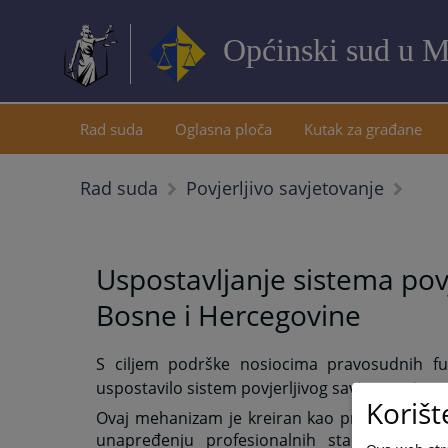
Općinski sud u M
Rad suda
Oglasna ploča
Kutak za građane
Rad suda
Povjerljivo savjetovanje
Uspostavljanje sistema pov
Bosne i Hercegovine
S ciljem podrške nosiocima pravosudnih f
uspostavilo sistem povjerljivog savjetovanja.
Korišt
Ovaj mehanizam je kreiran kao preventivni i ed
unapređenju profesionalnih standarda. Pos