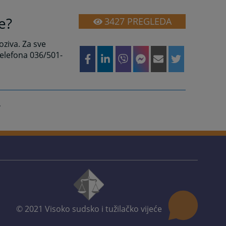
e?
3427
PREGLEDA
oziva. Za sve
elefona 036/501-
© 2021
Visoko sudsko i tužilačko vijeće