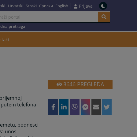
ski
Hrvatski
Srpski
Српски
English
Prijava
dna pretraga
ntakt
3646
PREGLEDA
 prijemnoj
li putem telefona
demetu, podnesci
 za unos