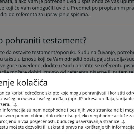
ata, a ako Vam je potreban uvid u spis onda će Vas uputit
ice koji će Vam omogućiti uvid u Predmet po propisanim pr
editi do referenta za upravljanje spisima.
o pohraniti testament?
ite da ostavite testament/oporuku Sudu na čuvanje, potrebn
 taksu u iznosu koji će Vam odrediti postupajući sudija/su
 sve gore navedeno, dođite u Sud i obratite se referentu pis
cije možete dobiti izravno od referenta pisarne ili putem te
enje kolačića
nica koristi određene skripte koje mogu pohranjivati i koristiti od
e mogu predati pismeno/podnesak
iz vašeg browsera i vašeg uređaja (npr. IP adresa uređaja, varijable 
era, ...).
smena možete predati svakim radnim danom od 09,30 do 13,0
h informacija su nam neophodne i bez njih web stranica ne bi mog
i u svom punom obimu, dok neke nisu prijeko neophodne a služe z
edno u Pisarnu suda (prizemlje zgrade suda).
 procjenu nivoa posjećenosti, budućeg usavršavanja stranice...).
tu možete dozvoliti ili uskratiti pravo na korištenje tih informacija