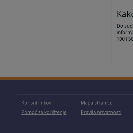
Kak
Do sudi
informa
100 i 5
Korisni linkovi
Mapa stranice
Pomoć za korištenje
Pravila privatnosti