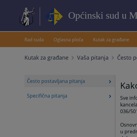
Općinski sud u M
Rad suda
Oglasna ploča
Kutak za građane
Često p
Kutak za građane
Vaša pitanja
Često postavljana pitanja
Kako
Specifična pitanja
Sve inf
kancela
036/501
Osnovn
u predm