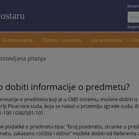
Bosan
ostaru
Idi
na
Napre
sadržaj
Sudska praksa
Odnosi s javnošću
Javne nabavke
Ko
ostavljana pitanja
 dobiti informacije o predmetu?
ormacije o predmetu koji je u CMS sistemu, možete dobiti u
riji Pisarnice suda, koja se nalazi u prizemlju zgrade suda, i
-100 i 036/501-101.
e podatke o predmetu tipa: "broj predmeta, stranke u pre
etu, zakazano ročište i slično" možete dobiti od Referenta