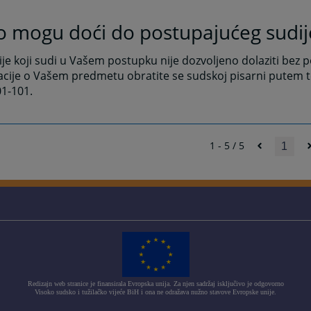
o mogu doći do postupajućeg sudij
je koji sudi u Vašem postupku nije dozvoljeno dolaziti bez p
cije o Vašem predmetu obratite se sudskoj pisarni putem t
01-101.
1 - 5 / 5
1
Redizajn web stranice je finansirala Evropska unija. Za njen sadržaj isključivo je odgovorno
Visoko sudsko i tužilačko vijeće BiH i ona ne odražava nužno stavove Evropske unije.