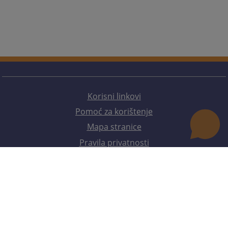
Korisni linkovi
Pomoć za korištenje
Mapa stranice
Pravila privatnosti
Redizajn web stranice je finansirala Evropska unija. Za njen sadržaj isključivo je odgovorno
Visoko sudsko i tužilačko vijeće BiH i ona ne odražava nužno stavove Evropske unije.