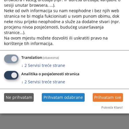
sesiji unutar browsera, ...).
Neke od ovih informacija su nam neophodne i bez njih web
stranica ne bi mogla fukcionisati u svom punom obimu, dok
neke nisu prijeko neophodne a služe za dodatne stvari (npr.
procjenu nivoa posjećenosti, budućeg usavršavanja
stranice...).
Na ovom mjestu možete dozvoliti ili uskratiti pravo na
korištenje tih informacija.
Translation
(obavezna)
↓
2
Servisi treće strane
Analitika o posjećenosti stranica
↓
2
Servisi treće strane
Ne prihvatam
Prihvatam odabrane
Prihvatam sve
Pokreće Klaro!