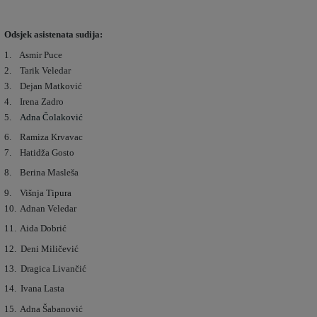
Odsjek asistenata sudija:
1. Asmir Puce
2. Tarik Veledar
3. Dejan Matković
4. Irena Zadro
5.
Adna Čolaković
6. Ramiza Krvavac
7. Hatidža Gosto
8. Berina Masleša
9. Višnja Tipura
10. Adnan Veledar
11. Aida Dobrić
12. Deni Miličević
13. Dragica Livančić
14. Ivana Lasta
15. Adna Šabanović