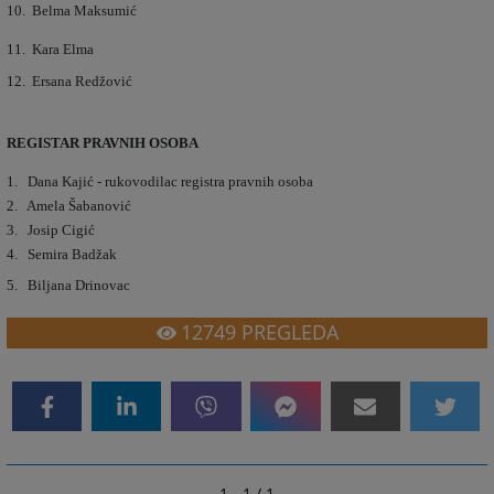
10. Belma Maksumić
11. Kara Elma
12. Ersana Redžović
REGISTAR PRAVNIH OSOBA
1. Dana Kajić - rukovodilac registra pravnih osoba
2. Amela Šabanović
3. Josip Cigić
4. Semira Badžak
5. Biljana Drinovac
12749
PREGLEDA
1 - 1 / 1