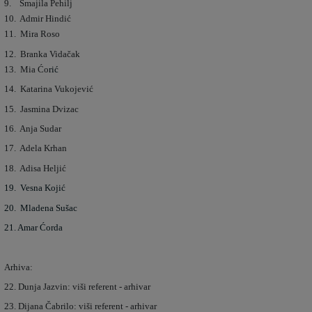
9. Smajila Pehilj
10. Admir Hindić
11. Mira Roso
12. Branka Vidačak
13. Mia Ćo
rić
14. Katarina Vukojević
15. Jasmina Dvizac
16. Anja Sudar
17. Adela Krhan
18. Adisa Heljić
19. Vesna Kojić
20. Mladena Sušac
21. Amar Ćorda
Arhiva:
22. Dunja Jazvin: viši referent - arhivar
23. Dijana Čabrilo: viši referent - arhivar