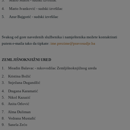
3. Mario Matoš - sudski izvršilac
4. Mario Ivanković - sudski izvršilac
5. Azur Bajgorić - sudski izvršilac
Svakog od gore navedenih službenika i namještenika možete kontaktirati
putem e-maila tako da tipkate:
ime.prezime@pravosudje.ba
ZEMLJIŠNOKNJIŽNI URED
1. Meadin Balavac - rukovodilac Zemljišnoknjižnog ureda
2. Kristina Božić
3. Snježana Dugandžić
4. Dragana Karamatić
5. Nikol Kazazić
6. Anita Orlović
7. Alma Đuliman
8. Vedrana Mustafić
9. Sanela Zećo