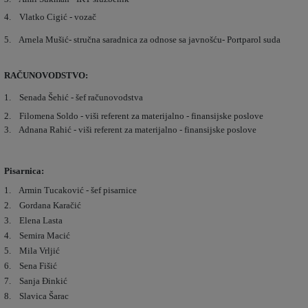
4. Vlatko Cigić - vozač
5. Arnela Mušić- stručna saradnica za odnose sa javnošću- Portparol suda
RAČUNOVODSTVO:
1. Senada Šehić - šef računovodstva
2. Filomena Soldo - viši referent za materijalno - finansijske poslove
3. Adnana Rahić - viši referent za materijalno - finansijske poslove
Pisarnica:
1. Armin Tucaković - šef pisarnice
2. Gordana Karačić
3. Elena Lasta
4. Semira Macić
5. Mila Vrljić
6. Sena Fišić
7. Sanja Đinkić
8. Slavica Šarac