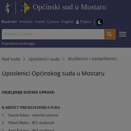
Općinski sud u Mostaru
Bosanski
Hrvatski
Srpski
Српски
English
Prijava
Napredna pretraga
Službenici i namještenici
Rad suda
Uposlenici suda
Uposlenici Općinskog suda u Mostaru
ODJELJENJE SUDSKE UPRAVE:
KABINET PREDSJEDNIKA SUDA
1. Sanela Krhan - tehnički sekretar
2. Nihad Džeko - IKT službenik
3. Amil Šukman - IKT službenik