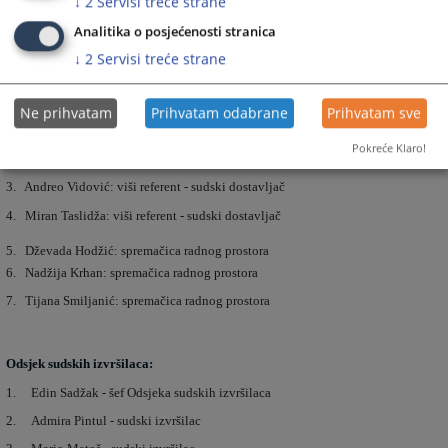
↓
2
Servisi treće strane
32. Amna Brkan
Analitika o posjećenosti stranica
↓
2
Servisi treće strane
Odsjek pomoćnih i pomoćno-tehničkih poslova:
Ne prihvatam
Prihvatam odabrane
Prihvatam sve
1. Boris Obradović- šef Odsjeka
Pokreće Klaro!
2. Merzuk Smajkić: referent za rukovanje telefonskom centralom/portir
3. Andreo Vidović: viši referent - sudski dostavljač
4. Miran Taslidža: viši referent - sudski dostavljač
5. Dževada Hodžić: spremačica radnog prostora
6. Nadžija Krhan: spremačica radnog prostora
7. Tijana Smiljanić: spremačica radnog prostora
Odsjek sudskih izvršilaca:
1. Edin Sadžak - šef Odsjeka sudskih izvršilaca
2. Admira Pintul - sudski izvršilac