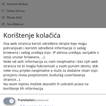
16. Antonela Boban
17. Selma Jelovac
18. Đenan Jelin
19. Azra Balavac
20. Amela Čolakhodžić
Korištenje kolačića
21. Anita Raič
Ova web stranica koristi određene skripte koje mogu
22. Ana Ćorić
pohranjivati i koristiti određene informacije iz vašeg
23. Sandra Kavazović
browsera i vašeg uređaja (npr. IP adresa uređaja, varijable o
sesiji unutar browsera, ...).
24. Valentina Đopa- Buntić
Neke od ovih informacija su nam neophodne i bez njih web
25. Sanja Sušac
stranica ne bi mogla fukcionisati u svom punom obimu, dok
neke nisu prijeko neophodne a služe za dodatne stvari (npr.
26. Anja Tule
procjenu nivoa posjećenosti, budućeg usavršavanja
27. Marija Teofilović
stranice...).
Na ovom mjestu možete dozvoliti ili uskratiti pravo na
28. Alma Glavović
korištenje tih informacija.
29. Anis Feriz
30. Minela Memić
Translation
(obavezna)
31. Kristina Babić