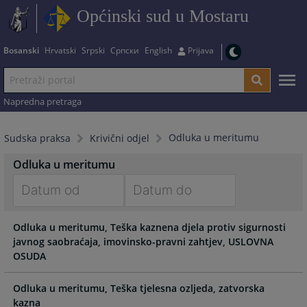
Općinski sud u Mostaru
Bosanski
Hrvatski
Srpski
Српски
English
Prijava
Napredna pretraga
Odluka u meritumu
Sudska praksa
Krivični odjel
Odluka u meritumu
Navigate
Navigate
Odluka u meritumu, Teška kaznena djela protiv sigurnosti
forward
forward
javnog saobraćaja, imovinsko-pravni zahtjev, USLOVNA
to
to
OSUDA
interact
interact
with
with
the
the
Odluka u meritumu, Teška tjelesna ozljeda, zatvorska
kazna
calendar
calendar