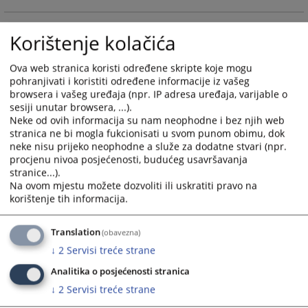
and
and
select
select
Korištenje kolačića
a
a
date.
date.
Ova web stranica koristi određene skripte koje mogu
Press
Press
pohranjivati i koristiti određene informacije iz vašeg
the
the
browsera i vašeg uređaja (npr. IP adresa uređaja, varijable o
question
question
sesiji unutar browsera, ...).
mark
mark
Neke od ovih informacija su nam neophodne i bez njih web
key
key
stranica ne bi mogla fukcionisati u svom punom obimu, dok
neke nisu prijeko neophodne a služe za dodatne stvari (npr.
to
to
procjenu nivoa posjećenosti, budućeg usavršavanja
get
get
stranice...).
the
the
Na ovom mjestu možete dozvoliti ili uskratiti pravo na
keyboard
keyboard
korištenje tih informacija.
shortcuts
shortcuts
for
for
Translation
(obavezna)
changing
changing
↓
2
Servisi treće strane
dates.
dates.
Analitika o posjećenosti stranica
↓
2
Servisi treće strane