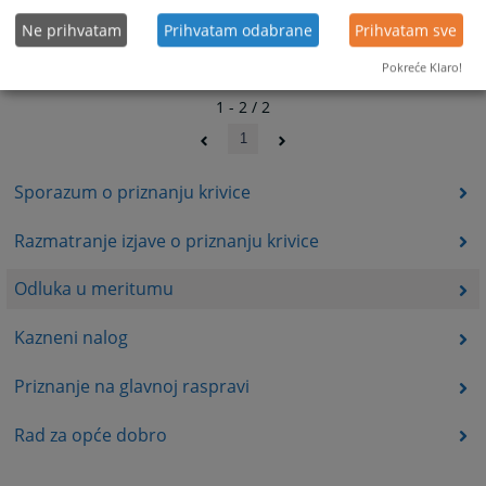
Ne prihvatam
Prihvatam odabrane
Prihvatam sve
Pokreće Klaro!
1 - 2 / 2
1
Sporazum o priznanju krivice
Razmatranje izjave o priznanju krivice
Odluka u meritumu
Kazneni nalog
Priznanje na glavnoj raspravi
Rad za opće dobro