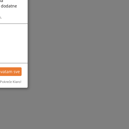
la
a dodatne
.
hvatam sve
Pokreće Klaro!