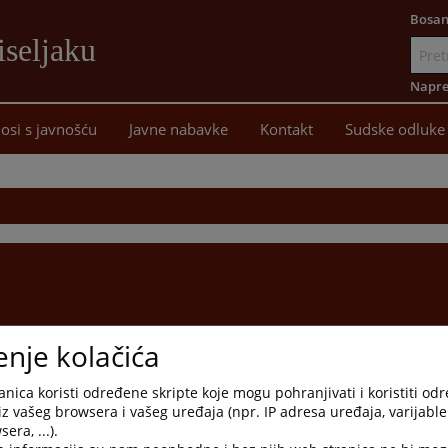
Bosan
iseljaku
Idi
na
Napre
sadržaj
osi s javnošću
Javne nabavke
Kontakt
Sudske odluke
enje kolačića
nica koristi određene skripte koje mogu pohranjivati i koristiti od
iz vašeg browsera i vašeg uređaja (npr. IP adresa uređaja, varijable 
era, ...).