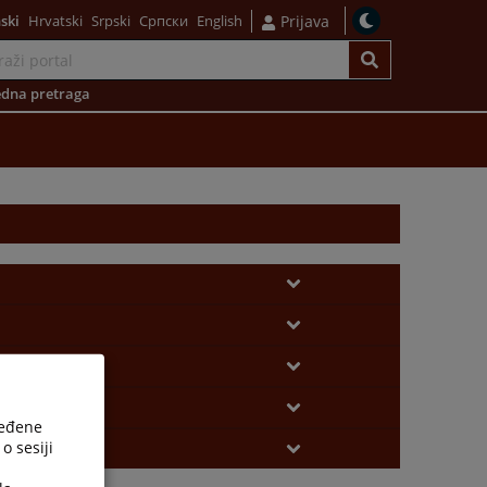
ski
Hrvatski
Srpski
Српски
English
Prijava
dna pretraga
ređene
o sesiji