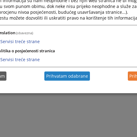
h informacija su nam neophodne i bez njih web stranica ne bi mog
i u svom punom obimu, dok neke nisu prijeko neophodne a služe z
 procjenu nivoa posjećenosti, budućeg usavršavanja stranice...).
tu možete dozvoliti ili uskratiti pravo na korištenje tih informacija
nslation
(obavezna)
Servisi treće strane
litika o posjećenosti stranica
Servisi treće strane
tam
Prihvatam odabrane
Pri