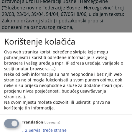
državnoj službi u Federaciji Bosne i Hercegovine
(“Službene novine Federacije Bosne i Hercegovine” broj
29/03, 23/04, 39/04, 54/04, 67/05 i 8/06, u daljem tekstu:
Zakon o državnoj službi) i podzakonski propisi
doneseni na osnovu tog zakona,
2. na namještenike primjenjuje se Zakon o
Korištenje kolačića
namještenicima u organima državne službe u
Federaciji Bosne i Hercegovine (“Službene novine
Ova web stranica koristi određene skripte koje mogu
Federacije Bosne i Hercegovine” broj 49/05, u daljem
pohranjivati i koristiti određene informacije iz vašeg
tekstu: Zakon o namještenicima ) i podzakonski propisi
browsera i vašeg uređaja (npr. IP adresa uređaja, varijable o
doneseni na osnovu tog zakona.
sesiji unutar browsera, ...).
Neke od ovih informacija su nam neophodne i bez njih web
Na prava i dužnosti državnih službenika i namještenika
stranica ne bi mogla fukcionisati u svom punom obimu, dok
pored propisa iz stava 2. ovog člana primjenjuju se, u
neke nisu prijeko neophodne a služe za dodatne stvari (npr.
skladu sa zakonom i opći propisi o radu i kolektivni
procjenu nivoa posjećenosti, budućeg usavršavanja
ugovori.
stranice...).
Na ovom mjestu možete dozvoliti ili uskratiti pravo na
korištenje tih informacija.
Translation
2595
PREGLEDA
(obavezna)
↓
2
Servisi treće strane