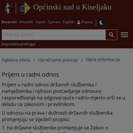
Općinski sud u Kiseljaku
Bosanski
Hrvatski
Srpski
Српски
English
Prijava
Napredna pretraga
Opće informacije
Oglasna ploča
Upražnjene pozicije
Prijem u radni odnos
Prijem u radni odnos državnih službenika i
namještenika i njihovo postavljanje odnosno
raspoređivanje na odgovarajuće radno mjesto vrši se u
skladu sa zakonom i pravilnikom.
U odnosu na prava i dužnosti državnih službenika
primjenjuju se sljedeći propisi:
1. na državne službenike primjenjuje se Zakon o