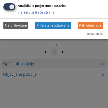
Analitika o posjećenosti stranica
↓
2
Servisi treće strane
Ne prihvatam
Prihvatam odabrane
Prihvatam sve
Pokreće Klaro!
1 - 1 / 1
1
Opće informacije
Objavljene pozicije