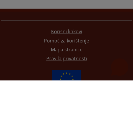
Korisni linkovi
Pomoć za korištenje
Mapa stranice
Pravila privatnosti
Redizajn web stranice je finansirala Evropska unija. Za njen sadržaj isključivo je odgovorno
Visoko sudsko i tužilačko vijeće BiH i ona ne odražava nužno stavove Evropske unije.
© 2021
Visoko sudsko i tužilačko vijeće