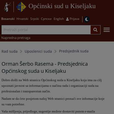
Općinski sud u Kiseljaku
Bosanski
Hrvatski
Srpski
Српски
English
Prijava
Napredna pretraga
Predsjednik suda
Rad suda
Uposlenici suda
Orman Šerbo Rasema - Predsjednica
Općinskog suda u Kiseljaku
Dobro došli na Web stranicu Općinskog suda u Kiseljaku koja ima za cilj
upoznati javnost sa informacijama o načinu rada i organizaciji suda na
profesionalan i transparentan način.
Nadam se da ćete posjetom našoj Web stranici pronaći sve informacije koje
su vam potrebne.
Vaša mišljenja, prijedloge, sugestije možete dostaviti putem e-maila