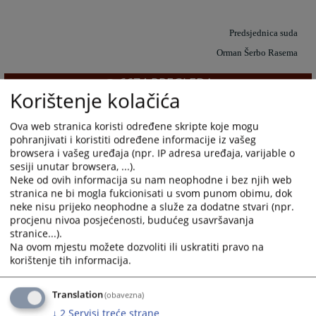
Predsjednica suda
Orman Šerbo Rasema
6674
PREGLEDA
Korištenje kolačića
Ova web stranica koristi određene skripte koje mogu
pohranjivati i koristiti određene informacije iz vašeg
browsera i vašeg uređaja (npr. IP adresa uređaja, varijable o
sesiji unutar browsera, ...).
Prateći dokumenti
Neke od ovih informacija su nam neophodne i bez njih web
stranica ne bi mogla fukcionisati u svom punom obimu, dok
Predsjednica suda Orman Šerbo Rasema - Biografija
neke nisu prijeko neophodne a služe za dodatne stvari (npr.
procjenu nivoa posjećenosti, budućeg usavršavanja
stranice...).
Na ovom mjestu možete dozvoliti ili uskratiti pravo na
korištenje tih informacija.
Translation
(obavezna)
↓
2
Servisi treće strane