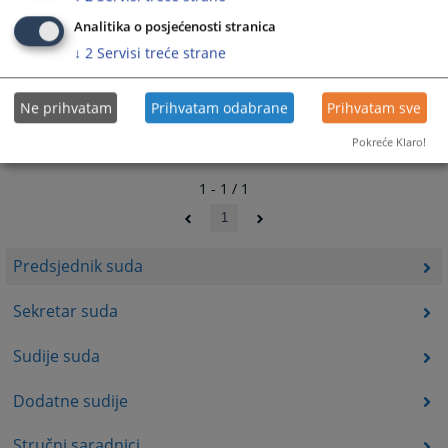
Analitika o posjećenosti stranica
↓
2
Servisi treće strane
Ne prihvatam
Prihvatam odabrane
Prihvatam sve
Pokreće Klaro!
1 - 1 / 1
1
Predsjednik suda
Sekretar suda
Sudije suda
Dodatne sudije
Stručni saradnici