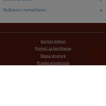
Službenici i namještenici
Korisni linkovi
Pomoć za korištenje
Mapa stranice
Pravila privatnosti
Redizajn web stranice je finansirala Evropska unija. Za njen sadržaj isključivo je odgovorno
Visoko sudsko i tužilačko vijeće BiH i ona ne odražava nužno stavove Evropske unije.