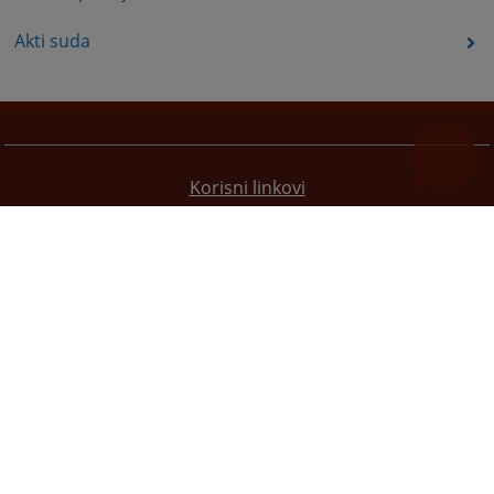
Akti suda
Korisni linkovi
Pomoć za korištenje
Mapa stranice
Pravila privatnosti
Redizajn web stranice je finansirala Evropska unija. Za njen sadržaj isključivo je odgovorno
Visoko sudsko i tužilačko vijeće BiH i ona ne odražava nužno stavove Evropske unije.