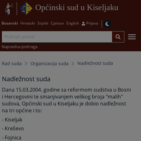
Općinski sud u Kiseljaku
Bosanski
Hrvatski
Srpski
Српски
English
Prijava
Napredna pretraga
Nadležnost suda
Rad suda
Organizacija suda
Nadležnost suda
Dana 15.03.2004. godine sa reformom sudstva u Bosni
i Hercegovini te smanjivanjem velikog broja "malih"
sudova, Općinski sud u Kiseljaku je dobio nadležnost
na tri općine i to:
- Kiseljak
- Kreševo
- Fojnica