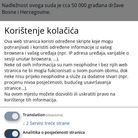
Nadležnost ovoga suda je cca 50 000 građana države
Bosne i Hercegovine.
Korištenje kolačića
3703
PREGLEDA
Ova web stranica koristi određene skripte koje mogu
pohranjivati i koristiti određene informacije iz vašeg
browsera i vašeg uređaja (npr. IP adresa uređaja, varijable o
sesiji unutar browsera, ...).
Neke od ovih informacija su nam neophodne i bez njih web
stranica ne bi mogla fukcionisati u svom punom obimu, dok
neke nisu prijeko neophodne a služe za dodatne stvari (npr.
procjenu nivoa posjećenosti, budućeg usavršavanja
stranice...).
Na ovom mjestu možete dozvoliti ili uskratiti pravo na
korištenje tih informacija.
Translation
(obavezna)
↓
2
Servisi treće strane
Analitika o posjećenosti stranica