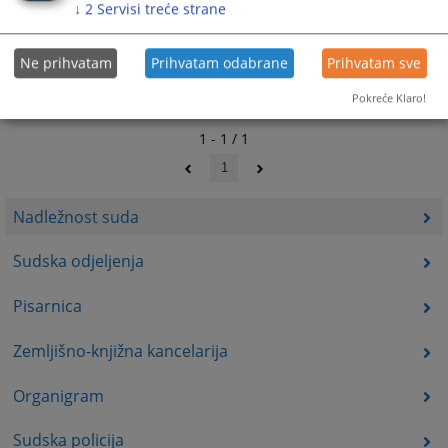
↓
2
Servisi treće strane
Ne prihvatam
Prihvatam odabrane
Prihvatam sve
Pokreće Klaro!
1 - 1 / 1
1
Nadležnost suda
Sudska odjeljenja
Pisarnica
Zemljišno-knjižna kancelarija
Organigram
Sudska policija