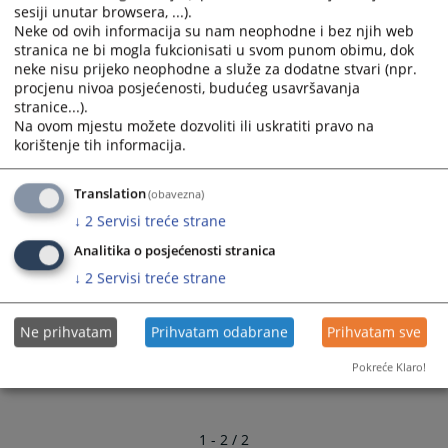
starom načinu rada:
sesiji unutar browsera, ...).
Neke od ovih informacija su nam neophodne i bez njih web
izdavanje uvjerenja iz prekršajne evidencije
stranica ne bi mogla fukcionisati u svom punom obimu, dok
izvršavanje prekršajnih sankcija u ROF-u
neke nisu prijeko neophodne a služe za dodatne stvari (npr.
upravljaju prekršajnim predmetima
procjenu nivoa posjećenosti, budućeg usavršavanja
izrađuju izvještaje
stranice...).
Na ovom mjestu možete dozvoliti ili uskratiti pravo na
Prijem stranaka od ponedjeljaka do petaka u periodu
korištenje tih informacija.
09:00 - 14:00 sati.
Translation
(obavezna)
1806
PREGLEDA
↓
2
Servisi treće strane
Analitika o posjećenosti stranica
↓
2
Servisi treće strane
Ne prihvatam
Prihvatam odabrane
Prihvatam sve
Pokreće Klaro!
1 - 2 / 2