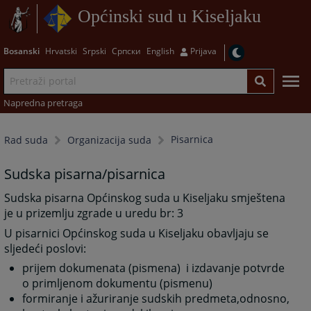
Općinski sud u Kiseljaku
Bosanski
Hrvatski
Srpski
Српски
English
Prijava
Napredna pretraga
Pisarnica
Rad suda
Organizacija suda
Sudska pisarna/pisarnica
Sudska pisarna Općinskog suda u Kiseljaku smještena
je u prizemlju zgrade u uredu br: 3
U pisarnici Općinskog suda u Kiseljaku obavljaju se
sljedeći poslovi:
prijem dokumenata (pismena) i izdavanje potvrde
o primljenom dokumentu (pismenu)
formiranje i ažuriranje sudskih predmeta,odnosno,