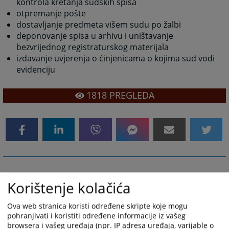
kontrola kretanja sudskih spisa
otpremanje pošte
dostavljanje predmeta višem sudu po žalbi
deponovanje spisa u arhivu i uništavanje
bezvrijednog registraturskog materijala
izdavanje uvjerenja o ćinjenicama o kojima sud vodi
evidenciju
1818
PREGLEDA
Prekršajna pisarna/pisarnica
Korištenje kolačića
Prekršajna pisarna Općinskog suda u Kiseljaku se
nalazi u prizemlju zgrade - ured br: 3.
Ova web stranica koristi određene skripte koje mogu
pohranjivati i koristiti određene informacije iz vašeg
U prekršajnoj pisarni obavljaju se sljedeći poslovi po
browsera i vašeg uređaja (npr. IP adresa uređaja, varijable o