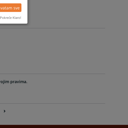
hvatam sve
Pokreće Klaro!
svojim pravima.