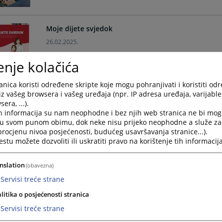
Moje dijete svjedok
26.02.2025.
enje kolačića
nica koristi određene skripte koje mogu pohranjivati i koristiti od
iz vašeg browsera i vašeg uređaja (npr. IP adresa uređaja, varijable 
era, ...).
h informacija su nam neophodne i bez njih web stranica ne bi mog
Šta moram znati kad sam svjedok?
i u svom punom obimu, dok neke nisu prijeko neophodne a služe z
26.02.2025.
 procjenu nivoa posjećenosti, budućeg usavršavanja stranice...).
tu možete dozvoliti ili uskratiti pravo na korištenje tih informacija
nslation
(obavezna)
Servisi treće strane
litika o posjećenosti stranica
Šta je to svjedok?
Servisi treće strane
26.02.2025.