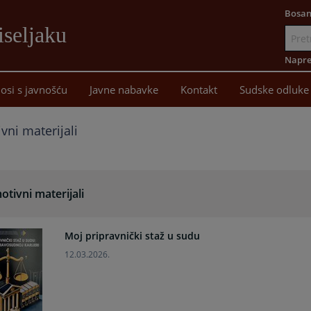
Bosan
iseljaku
Idi
na
Napre
sadržaj
osi s javnošću
Javne nabavke
Kontakt
Sudske odluke
vni materijali
tivni materijali
Moj pripravnički staž u sudu
12.03.2026.