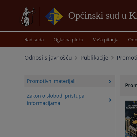
Općinski sud u K
Rad suda
Oglasna ploča
Vaša pitanja
Odn
Promoti
Odnosi s javnošću
Publikacije
Promotivni materijali
Promo
Zakon o slobodi pristupa
informacijama