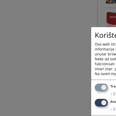
Korišt
Ova web stra
informacije 
unutar brows
Neke od ovi
fukcionisat
stvari (npr.
Na ovom mjes
Tra
↓
2
Ana
↓
2