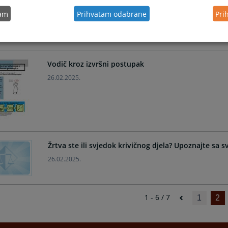
tam
Prihvatam odabrane
Pri
Vodič kroz izvršni postupak
26.02.2025.
Žrtva ste ili svjedok krivičnog djela? Upoznajte sa 
26.02.2025.
1 - 6 / 7
1
2