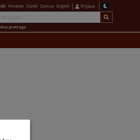
ski
Hrvatski
Srpski
Српски
English
Prijava
dna pretraga