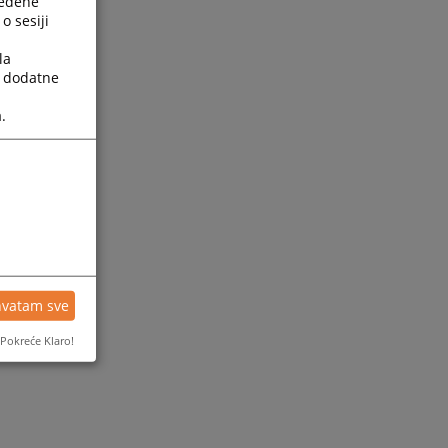
ređene
o sesiji
la
a dodatne
.
ijesti
hvatam sve
Pokreće Klaro!