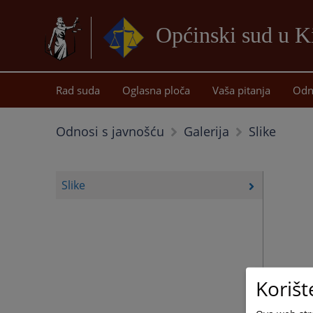
Općinski sud u K
Rad suda
Oglasna ploča
Vaša pitanja
Odn
Slike
Odnosi s javnošću
Galerija
Slike
Korišt