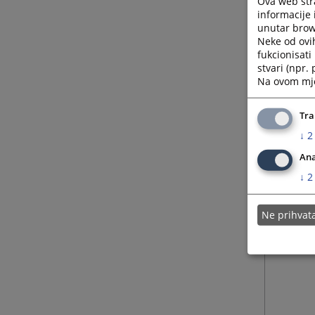
Ova web stra
informacije 
unutar brows
Neke od ovi
fukcionisat
stvari (npr.
Na ovom mjes
Tra
↓
2
Ana
↓
2
Ne prihva