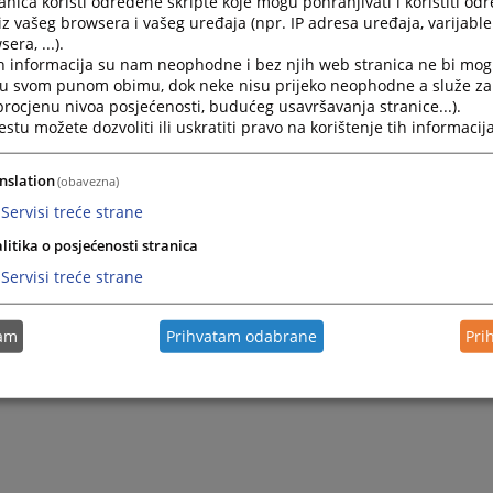
nica koristi određene skripte koje mogu pohranjivati i koristiti od
iz vašeg browsera i vašeg uređaja (npr. IP adresa uređaja, varijable 
era, ...).
h informacija su nam neophodne i bez njih web stranica ne bi mog
i u svom punom obimu, dok neke nisu prijeko neophodne a služe z
 procjenu nivoa posjećenosti, budućeg usavršavanja stranice...).
tu možete dozvoliti ili uskratiti pravo na korištenje tih informacija
nslation
(obavezna)
Servisi treće strane
Trenutno nema v
litika o posjećenosti stranica
Servisi treće strane
tam
Prihvatam odabrane
Pri