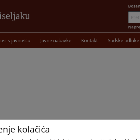
Bosan
iseljaku
Idi
na
Napre
sadržaj
osi s javnošću
Javne nabavke
Kontakt
Sudske odluke
enje kolačića