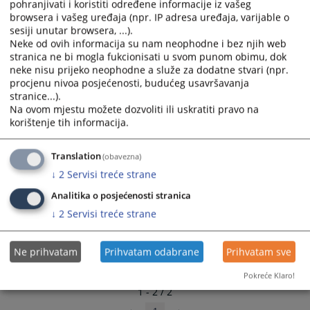
pohranjivati i koristiti određene informacije iz vašeg
select
select
browsera i vašeg uređaja (npr. IP adresa uređaja, varijable o
a
a
sesiji unutar browsera, ...).
date.
date.
Neke od ovih informacija su nam neophodne i bez njih web
stranica ne bi mogla fukcionisati u svom punom obimu, dok
Press
Press
neke nisu prijeko neophodne a služe za dodatne stvari (npr.
the
the
procjenu nivoa posjećenosti, budućeg usavršavanja
question
question
stranice...).
mark
mark
Na ovom mjestu možete dozvoliti ili uskratiti pravo na
key
key
korištenje tih informacija.
to
to
get
get
Translation
(obavezna)
the
the
↓
2
Servisi treće strane
keyboard
keyboard
shortcuts
shortcuts
Analitika o posjećenosti stranica
for
for
↓
2
Servisi treće strane
changing
changing
dates.
dates.
Ne prihvatam
Prihvatam odabrane
Prihvatam sve
Pokreće Klaro!
1 - 2 / 2