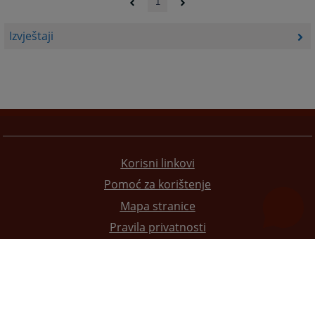
1
Izvještaji
Korisni linkovi
Pomoć za korištenje
Mapa stranice
Pravila privatnosti
Redizajn web stranice je finansirala Evropska unija. Za njen sadržaj isključivo je odgovorno
Visoko sudsko i tužilačko vijeće BiH i ona ne odražava nužno stavove Evropske unije.