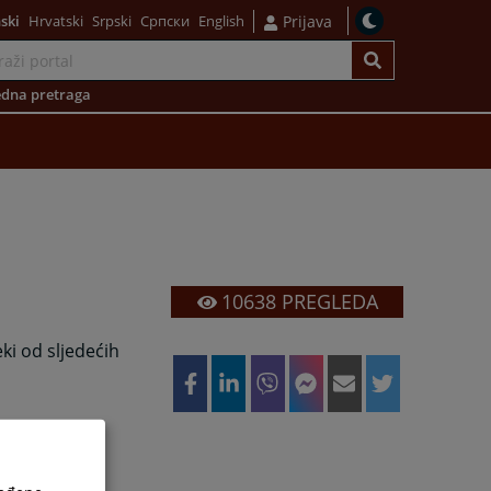
ski
Hrvatski
Srpski
Српски
English
Prijava
dna pretraga
10638
PREGLEDA
ki od sljedećih