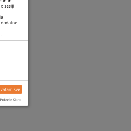
ređene
o sesiji
la
a dodatne
.
hvatam sve
Pokreće Klaro!