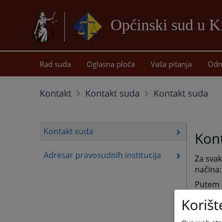
Općinski sud u K
Rad suda
Oglasna ploča
Vaša pitanja
Odn
Kontakt suda
Kontakt
Kontakt suda
Kontakt suda
Kon
Adresar pravosudnih institucija
Za svak
načina:
Putem 
OPĆINS
Korišt
Žrtava
71250 K