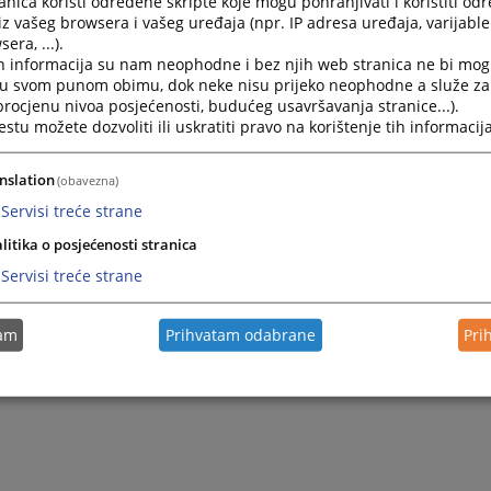
nica koristi određene skripte koje mogu pohranjivati i koristiti od
iz vašeg browsera i vašeg uređaja (npr. IP adresa uređaja, varijable 
nom na broj:
era, ...).
 - 331
h informacija su nam neophodne i bez njih web stranica ne bi mog
 - 381
i u svom punom obimu, dok neke nisu prijeko neophodne a služe z
 - 804
 procjenu nivoa posjećenosti, budućeg usavršavanja stranice...).
tu možete dozvoliti ili uskratiti pravo na korištenje tih informacija
noknjižni ured:
 - 574
nslation
(obavezna)
na broj:
Servisi treće strane
 - 424
litika o posjećenosti stranica
:
opsud.kiseljak@pravosudje.ba
Servisi treće strane
tam
Prihvatam odabrane
Pri