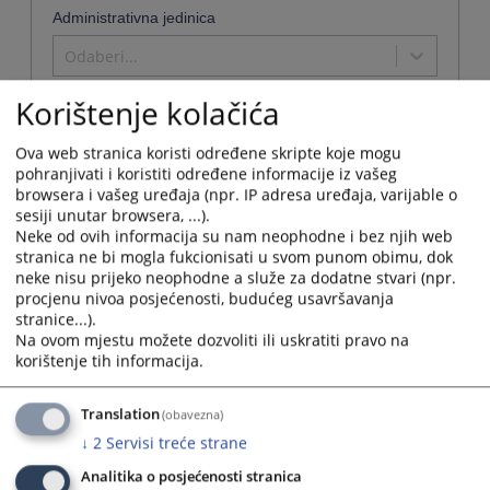
Administrativna jedinica
Odaberi...
Korištenje kolačića
Ova web stranica koristi određene skripte koje mogu
Naziv
pohranjivati i koristiti određene informacije iz vašeg
browsera i vašeg uređaja (npr. IP adresa uređaja, varijable o
Općinski sud u Kiseljaku
sesiji unutar browsera, ...).
Naziv institucije:
Općinski sud u Kiseljaku
Neke od ovih informacija su nam neophodne i bez njih web
stranica ne bi mogla fukcionisati u svom punom obimu, dok
Adresa:
Žrtava domovinskog rata 9, 71250 Kiseljak
neke nisu prijeko neophodne a služe za dodatne stvari (npr.
Telefon:
030 879 331, 030 879 381, 030 870 804 - centrala
procjenu nivoa posjećenosti, budućeg usavršavanja
Telefaks:
030 877 424
stranice...).
Adresa elektronske pošte:
opsud.kiseljak@pravosudje.ba
Na ovom mjestu možete dozvoliti ili uskratiti pravo na
Web stranica:
https://opsud-kiseljak.pravosudje.ba/vstvfo/H/49
korištenje tih informacija.
Radno vrijeme:
07:30 - 16:00
Predsjednik:
Orman Šerbo Rasema
Translation
(obavezna)
Druga kontakt osoba:
Sekretar suda - Kristina Trogrlić
↓
2
Servisi treće strane
Ostale informacije:
08:30 - 15:30
Analitika o posjećenosti stranica
Potvrde koje se
Građani mogu dobiti potvrde iz nadležnosti suda u