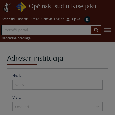
Općinski sud u Kiseljaku
Bosanski
Hrvatski
Srpski
Српски
English
Prijava
Napredna pretraga
Adresar institucija
Naziv
Vrsta
Odaberi...