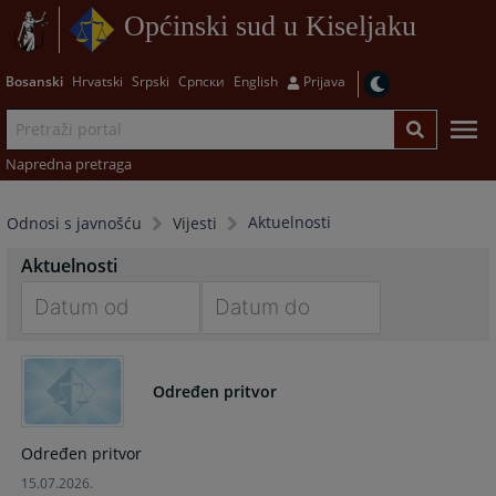
Općinski sud u Kiseljaku
Bosanski
Hrvatski
Srpski
Српски
English
Prijava
Napredna pretraga
Aktuelnosti
Odnosi s javnošću
Vijesti
Aktuelnosti
Navigate
Navigate
forward
forward
Određen pritvor
to
to
interact
interact
with
with
Određen pritvor
the
the
15.07.2026.
calendar
calendar