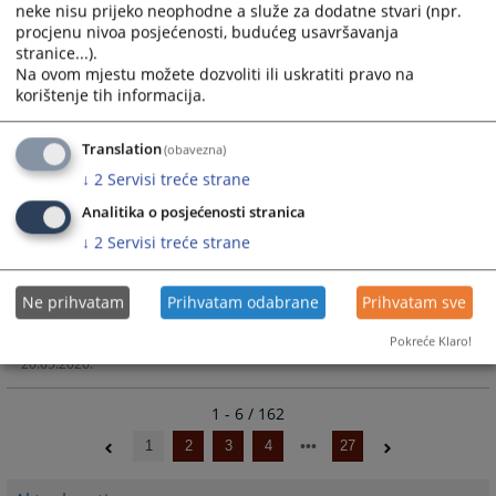
09.06.2026.
neke nisu prijeko neophodne a služe za dodatne stvari (npr.
procjenu nivoa posjećenosti, budućeg usavršavanja
stranice...).
Izrečene zaštitne mjere D.M.
Na ovom mjestu možete dozvoliti ili uskratiti pravo na
korištenje tih informacija.
Zaštitne mjere
Translation
(obavezna)
29.05.2026.
↓
2
Servisi treće strane
POTPISAN MEMORANDUM O SARADNJI
Analitika o posjećenosti stranica
IZMEĐU OPĆINSKOG SUDA U KISELJAKU I
↓
2
Servisi treće strane
VISOKE ŠKOLE ˝CEPS – CENTAR ZA
POSLOVNE STUDIJE˝
Ne prihvatam
Prihvatam odabrane
Prihvatam sve
Vijest
Pokreće Klaro!
20.05.2026.
1 - 6 / 162
1
2
3
4
27