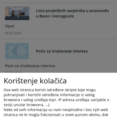
and
and
select
select
Lista povjerljivih savjetnika u pravosuđu
a
a
u Bosni i Hercegovini
date.
date.
Vijest
Press
Press
the
the
06.07.2026.
question
question
mark
mark
key
key
Poziv za izražavanje interesa
to
to
get
get
Poziv za izražavanje interesa
the
the
22.06.2026.
keyboard
keyboard
Korištenje kolačića
shortcuts
shortcuts
for
for
Održan radni sastanak predstavnika
Ova web stranica koristi određene skripte koje mogu
changing
changing
pravosudnih institucija Srednjobosanskog
pohranjivati i koristiti određene informacije iz vašeg
kantona o zakonitosti dokaza u krivičnom
dates.
dates.
browsera i vašeg uređaja (npr. IP adresa uređaja, varijable o
postupku
sesiji unutar browsera, ...).
Neke od ovih informacija su nam neophodne i bez njih web
Aktuelnost
stranica ne bi mogla fukcionisati u svom punom obimu, dok