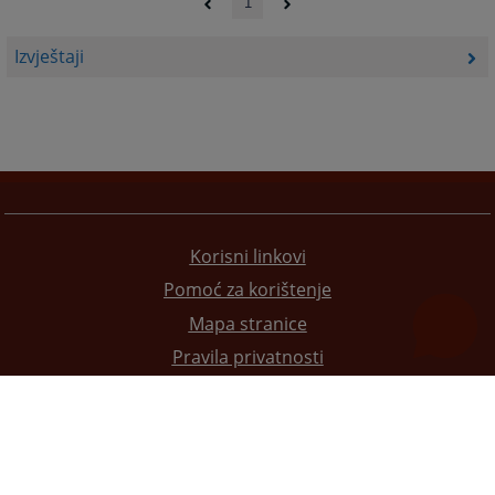
1
Izvještaji
Korisni linkovi
Pomoć za korištenje
Mapa stranice
Pravila privatnosti
Redizajn web stranice je finansirala Evropska unija. Za njen sadržaj isključivo je odgovorno
Visoko sudsko i tužilačko vijeće BiH i ona ne odražava nužno stavove Evropske unije.