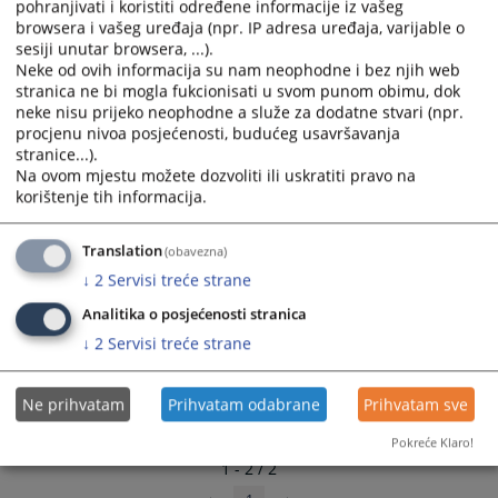
pohranjivati i koristiti određene informacije iz vašeg
select
select
browsera i vašeg uređaja (npr. IP adresa uređaja, varijable o
a
a
sesiji unutar browsera, ...).
date.
date.
Neke od ovih informacija su nam neophodne i bez njih web
stranica ne bi mogla fukcionisati u svom punom obimu, dok
Press
Press
neke nisu prijeko neophodne a služe za dodatne stvari (npr.
the
the
procjenu nivoa posjećenosti, budućeg usavršavanja
question
question
stranice...).
mark
mark
Na ovom mjestu možete dozvoliti ili uskratiti pravo na
key
key
korištenje tih informacija.
to
to
get
get
Translation
(obavezna)
the
the
↓
2
Servisi treće strane
keyboard
keyboard
shortcuts
shortcuts
Analitika o posjećenosti stranica
for
for
↓
2
Servisi treće strane
changing
changing
dates.
dates.
Ne prihvatam
Prihvatam odabrane
Prihvatam sve
Pokreće Klaro!
1 - 2 / 2