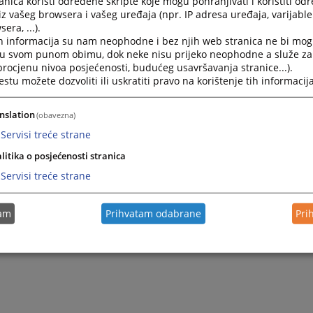
nica koristi određene skripte koje mogu pohranjivati i koristiti od
iz vašeg browsera i vašeg uređaja (npr. IP adresa uređaja, varijable 
era, ...).
h informacija su nam neophodne i bez njih web stranica ne bi mog
i u svom punom obimu, dok neke nisu prijeko neophodne a služe z
 procjenu nivoa posjećenosti, budućeg usavršavanja stranice...).
tu možete dozvoliti ili uskratiti pravo na korištenje tih informacija
nslation
(obavezna)
Servisi treće strane
litika o posjećenosti stranica
Servisi treće strane
tam
Prihvatam odabrane
Pri