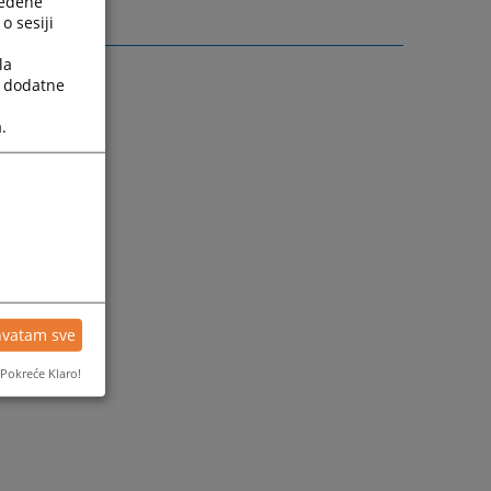
ređene
o sesiji
la
a dodatne
.
hvatam sve
Pokreće Klaro!