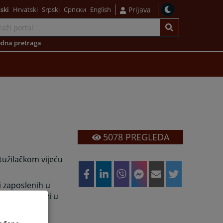
ski
Hrvatski
Srpski
Српски
English
Prijava
dna pretraga
5078
PREGLEDA
tužilačkom vijeću
i zaposlenih u
koji se nalazi u