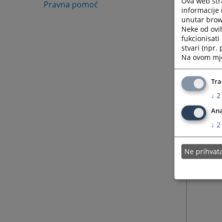
Ova web stra
Pravna pomoć
informacije 
unutar brows
Neke od ovi
fukcionisat
stvari (npr.
Na ovom mjes
Tra
↓
2
Ana
↓
2
Ne prihva