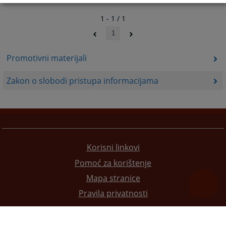
1 - 1 / 1
1
Promotivni materijali
Zakon o slobodi pristupa informacijama
Korisni linkovi
Pomoć za korištenje
Mapa stranice
Pravila privatnosti