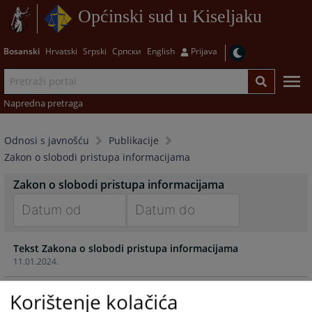
Općinski sud u Kiseljaku
Bosanski
Hrvatski
Srpski
Српски
English
Prijava
Napredna pretraga
Odnosi s javnošću
Publikacije
Zakon o slobodi pristupa informacijama
Zakon o slobodi pristupa informacijama
Navigate
Navigate
Tekst Zakona o slobodi pristupa informacijama
forward
forward
11.01.2024.
to
to
interact
interact
with
with
Korištenje kolačića
the
the