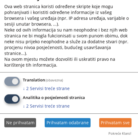
calendar
calendar
Ova web stranica koristi određene skripte koje mogu
pohranjivati i koristiti određene informacije iz vašeg
and
and
browsera i vašeg uređaja (npr. IP adresa uređaja, varijable o
select
select
sesiji unutar browsera, ...).
a
a
Neke od ovih informacija su nam neophodne i bez njih web
date.
date.
stranica ne bi mogla fukcionisati u svom punom obimu, dok
Press
Press
neke nisu prijeko neophodne a služe za dodatne stvari (npr.
the
the
procjenu nivoa posjećenosti, budućeg usavršavanja
question
question
stranice...).
Na ovom mjestu možete dozvoliti ili uskratiti pravo na
mark
mark
korištenje tih informacija.
key
key
to
to
get
get
Translation
(obavezna)
the
the
↓
2
Servisi treće strane
keyboard
keyboard
Analitika o posjećenosti stranica
shortcuts
shortcuts
↓
2
Servisi treće strane
for
for
changing
changing
dates.
dates.
Ne prihvatam
Prihvatam odabrane
Prihvatam sve
Pokreće Klaro!