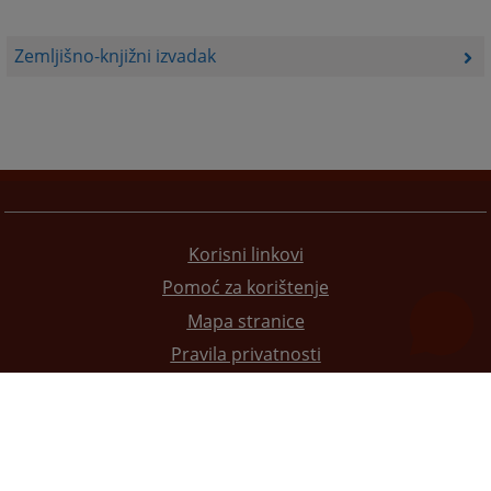
Zemljišno-knjižni izvadak
Korisni linkovi
Pomoć za korištenje
Mapa stranice
Pravila privatnosti
Redizajn web stranice je finansirala Evropska unija. Za njen sadržaj isključivo je odgovorno
Visoko sudsko i tužilačko vijeće BiH i ona ne odražava nužno stavove Evropske unije.