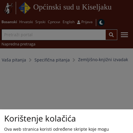
Općinski sud u Kiseljaku
Bosanski
Hrvatski
Srpski
Српски
English
Prijava
Napredna pretraga
Zemljišno-knjižni izvadak
Vaša pitanja
Specifična pitanja
Korištenje kolačića
Ova web stranica koristi određene skripte koje mogu