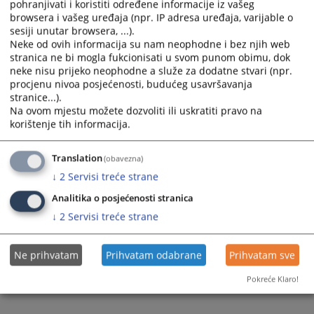
pohranjivati i koristiti određene informacije iz vašeg
browsera i vašeg uređaja (npr. IP adresa uređaja, varijable o
sesiji unutar browsera, ...).
Neke od ovih informacija su nam neophodne i bez njih web
stranica ne bi mogla fukcionisati u svom punom obimu, dok
neke nisu prijeko neophodne a služe za dodatne stvari (npr.
Trenutno nema vijesti
procjenu nivoa posjećenosti, budućeg usavršavanja
stranice...).
Na ovom mjestu možete dozvoliti ili uskratiti pravo na
korištenje tih informacija.
Translation
(obavezna)
↓
2
Servisi treće strane
Analitika o posjećenosti stranica
↓
2
Servisi treće strane
Ne prihvatam
Prihvatam odabrane
Prihvatam sve
Pokreće Klaro!